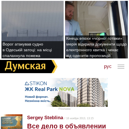
Кінець епохи «чорної готівки»:
Ворог атакував судно
мерія відкрила документи щодо
в Одеській затоці: на місці
електронного квитка і чекає
спалахнула пожежа
від одеситів пропозицій
рус
Реклама
Sergey Steblina
/ 16 ноября 2013, 13:15
Все дело в объявлении