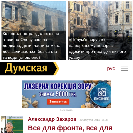
Кількість постраждалих після
атаки на Одесу зросла
«Полум'я вирувало
до дванадцяти: частина міста
на верхньому поверсі»:
досі залишається без світла
одесити про наслідки нічного
та води (оновлено)
удару
рус
Реклама
Александр Захаров
/ 30 августа 2014, 14:38
Все для фронта, все для