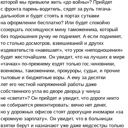
которой мы привыкли жить «до войны»? Прийдет
с фронта парень-водитель, сядет за руль тягача-
дальнобоя и будет стоять в портах сутками
на оформлении бесплатно? Или будет спокойно
созерцать лоснящуюся мину таможенника, который
без подношения ручку не поднимет. А если поднимет,
то столько досмотров, взвешиваний и других
издевательств «навешает», что урок «неподношения»
будет жесточайшим. Он увидит, что на лучших в мире
«тачках» по-прежнему ездят только гос.чиновники,
военкомы, таможенники, прокуроры, судьи, и прочие
тыловые и бюджетные воры. А ему за десятки
лет его честной напряженной работы даже
собственного угла во дворе дворца у чинуш
не «светит»? Он прийдет и увидит, что дороги никто
не собирается ремонтировать: вечно нет денег,
но у дорожных офисов стоят дорогущие иномарки «за
скромную зарплату». Он увидит, что в больницах
взятки берут и назначают уже даже медсестры только