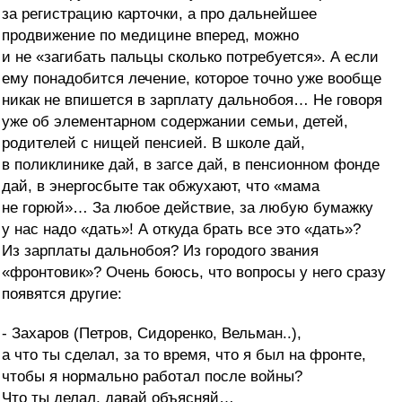
за регистрацию карточки, а про дальнейшее
продвижение по медицине вперед, можно
и не «загибать пальцы сколько потребуется». А если
ему понадобится лечение, которое точно уже вообще
никак не впишется в зарплату дальнобоя… Не говоря
уже об элементарном содержании семьи, детей,
родителей с нищей пенсией. В школе дай,
в поликлинике дай, в загсе дай, в пенсионном фонде
дай, в энергосбыте так обжухают, что «мама
не горюй»… За любое действие, за любую бумажку
у нас надо «дать»! А откуда брать все это «дать»?
Из зарплаты дальнобоя? Из городого звания
«фронтовик»? Очень боюсь, что вопросы у него сразу
появятся другие:
- Захаров (Петров, Сидоренко, Вельман..),
а что ты сделал, за то время, что я был на фронте,
чтобы я нормально работал после войны?
Что ты делал, давай объясняй…