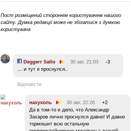
Пост розміщений стороннім користувачем нашого
сайту. Думка редакції може не збігатися з думкою
користувача
Deggerr Sallo
30 авг, 21:03
-3
… и тут я проснулся..
Відповісти
нахухоль
30 авг, 22:26
+2
Да в том-то и дело, что Александр
Захаров лично проснулся давно! И давно
тормошит всю остальную
околоконтейнерную мишпуху с разной