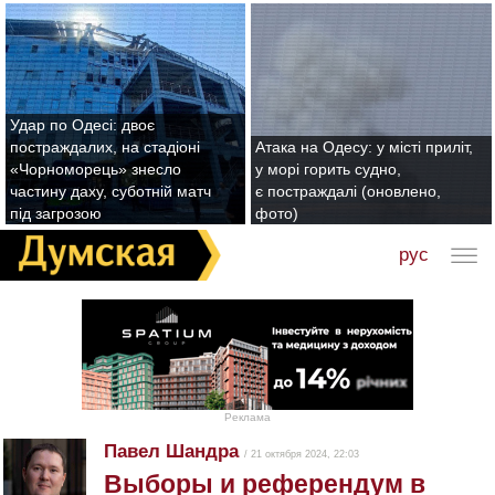
Удар по Одесі: двоє
постраждалих, на стадіоні
Атака на Одесу: у місті приліт,
«Чорноморець» знесло
у морі горить судно,
частину даху, суботній матч
є постраждалі (оновлено,
під загрозою
фото)
рус
Реклама
Павел Шандра
/ 21 октября 2024, 22:03
Выборы и референдум в