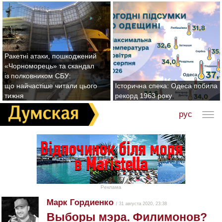
Ракетні атаки, пошкоджений
«Чорноморець» та скандал
із полковником СБУ:
що найчастіше читали цього
Історична спека: Одеса побила
тижня
рекорд 1963 року
рус
Реклама
Марк Гордиенко
/ 31 августа 2020, 23:38
Выборы мэра. Филимонов?