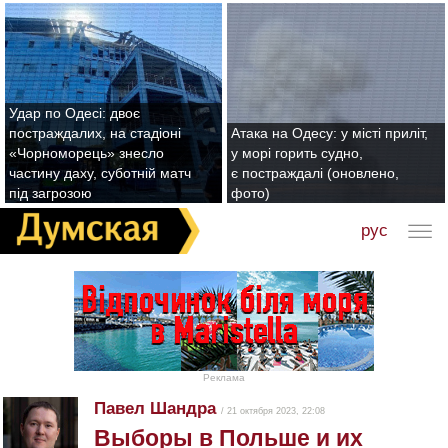
Удар по Одесі: двоє
постраждалих, на стадіоні
Атака на Одесу: у місті приліт,
«Чорноморець» знесло
у морі горить судно,
частину даху, суботній матч
є постраждалі (оновлено,
під загрозою
фото)
рус
Реклама
Павел Шандра
/ 21 октября 2023, 22:08
Выборы в Польше и их