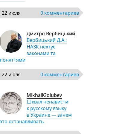
22 июля
0 комментариев
Дмитро Вербицький
Вербицький Д.А.:
НАЗК нехтує
законами та
поняттями
22 июля
0 комментариев
MikhailGolubev
Шквал ненависти
к русскому языку
в Украине — зачем
это останавливать