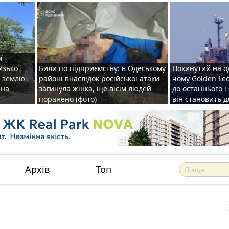
ї
изько
Били по підприємству: в Одеському
Покинутий на о
у землю
районі внаслідок російської атаки
чому Golden Le
ена
загинула жінка, ще вісім людей
до останнього і
поранено (фото)
він становить 
Архів
Топ