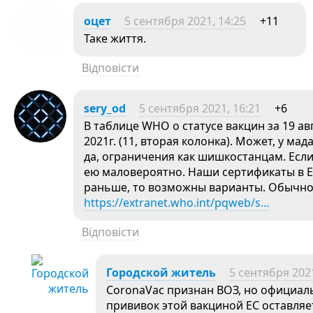
оцет
5 сентября 2021, 14:25
+11
Таке життя.
Відповісти
sery_od
5 сентября 2021, 16:21
+6
В таблице WHO о статусе вакцин за 19 ав
2021г. (11, вторая колонка). Может, у м
да, ограничения как шишкостанцам. Если
ею маловероятно. Наши сертификаты в ЕС
раньше, то возможны варианты. Обычно 
https://extranet.who.int/pqweb/s…
Відповісти
Городской житель
5 сентября 2021
CoronaVac признан ВОЗ, но официал
прививок этой вакциной ЕС оставля