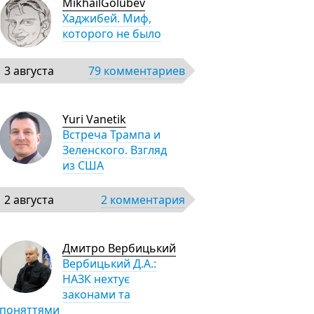
MikhailGolubev
Хаджибей. Миф,
которого не было
3 августа
79 комментариев
Yuri Vanetik
Встреча Трампа и
Зеленского. Взгляд
из США
2 августа
2 комментария
Дмитро Вербицький
Вербицький Д.А.:
НАЗК нехтує
законами та
поняттями