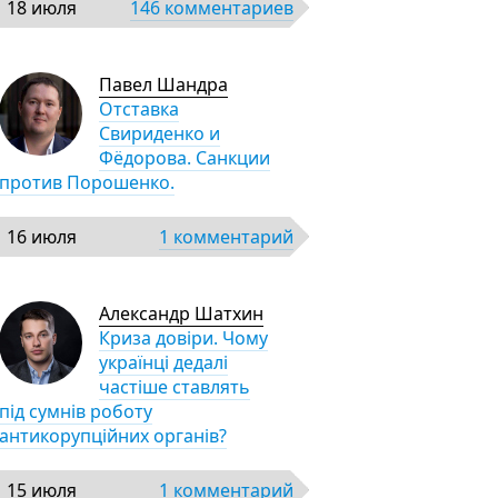
18 июля
146 комментариев
Павел Шандра
Отставка
Свириденко и
Фёдорова. Санкции
против Порошенко.
16 июля
1 комментарий
Александр Шатхин
Криза довіри. Чому
українці дедалі
частіше ставлять
під сумнів роботу
антикорупційних органів?
15 июля
1 комментарий