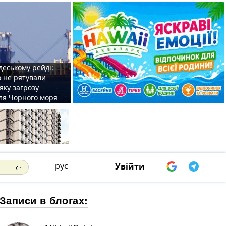
деському рейді:
o не рятували
 яку загрозу
для Чорного моря
рус
Увійти
Записи в блогах: