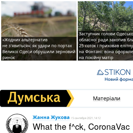
Заступник голови Одесько
«Жодних альтернатив
обласної ради захопив бл
не з'явиться»: як удари по портах
25 соток і приховав елітн
Великої Одеси обрушили зерновий
на Фонтані: вона оформл
ринок
на покійну матір
Матеріали
Жанна Жукова
/ 5 сентября 2021, 14:12
What the f^ck, CoronaVac