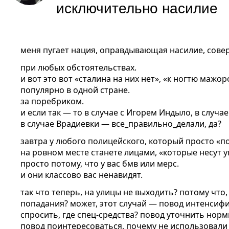
исключительно насилие
меня пугает нация, оправдывающая насилие, сове
при любых обстоятельствах.
и вот это вот «сталина на них нет», «к ногтю мажор
популярно в одной стране.
за поребриком.
и если так — то в случае с Игорем Индыло, в случа
в случае Врадиевки — все_правильно_делали, да?
завтра у любого полицейского, который просто «по
на ровном месте станете лицами, «которые несут у
просто потому, что у вас бмв или мерс.
и они классово вас ненавидят.
так что теперь, на улицы не выходить? потому что,
попадания? может, этот случай — повод интенсиф
спросить, где спец-средства? повод уточнить норм
повод поинтересоваться, почему не использовали