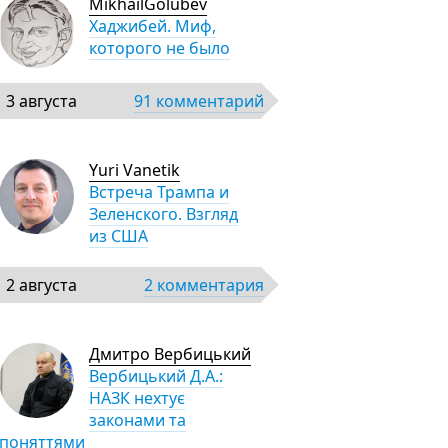
MikhailGolubev
Хаджибей. Миф,
которого не было
3 августа
91 комментарий
Yuri Vanetik
Встреча Трампа и
Зеленского. Взгляд
из США
2 августа
2 комментария
Дмитро Вербицький
Вербицький Д.А.:
НАЗК нехтує
законами та
поняттями