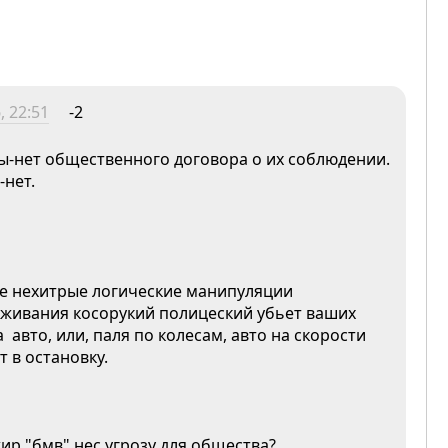
, 22:51
-2
ны-нет общественного договора о их соблюдении.
-нет.
же нехитрые логические манипуляции
еживания косорукий полицеский убьет ваших
 авто, или, паля по колесам, авто на скорости
т в остановку.
ир "бмв" нес угрозу для общества?