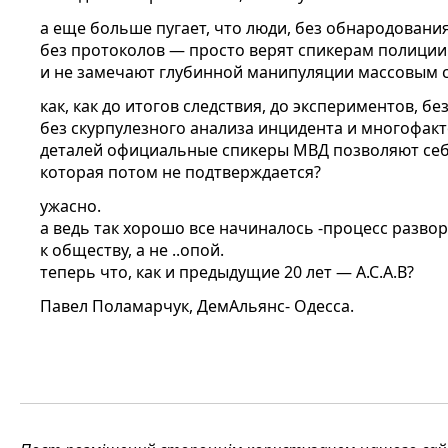
а еще больше пугает, что люди, без обнародования
без протоколов — просто верят спикерам полиции 
и не замечают глубинной манипуляции массовым 
как, как до итогов следствия, до экспериментов, бе
без скурпулезного анализа инцидента и многофакт
деталей официальные спикеры МВД позволяют се
которая потом не подтверждается?
ужасно.
а ведь так хорошо все начиналось -процесс разв
к обществу, а не ..опой.
теперь что, как и предыдущие 20 лет — А.С.А.В?
Павел Поламарчук, ДемАльянс- Одесса.