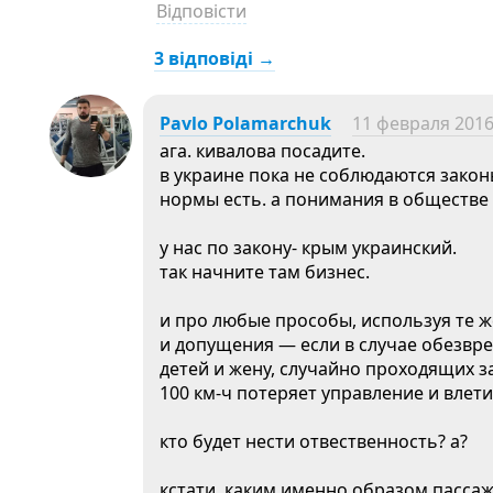
Відповісти
3 відповіді →
Pavlo Polamarchuk
11 февраля 2016
ага. кивалова посадите.
в украине пока не соблюдаются зако
нормы есть. а понимания в обществе 
у нас по закону- крым украинский.
так начните там бизнес.
и про любые прособы, используя те 
и допущения — если в случае обезвр
детей и жену, случайно проходящих за
100 км-ч потеряет управление и влети
кто будет нести отвественность? а?
кстати, каким именно образом пассаж