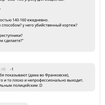
?
ростью 140-160 ежедневно.
м способом? у него убийственный кортеж?
преступники?
м сделаете?"
:48
-1
ебя показывают (дама во Франковске),
 то и то плохо и непрофессионально выходит.
вильным полицейским :D