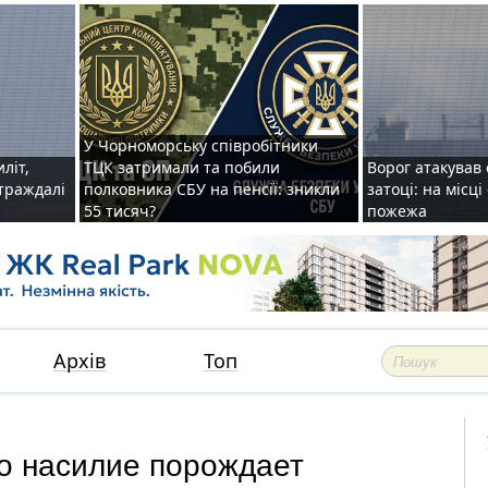
У Чорноморську співробітники
иліт,
ТЦК затримали та побили
Ворог атакував 
страждалі
полковника СБУ на пенсії: зникли
затоці: на місц
55 тисяч?
пожежа
Архів
Топ
о насилие порождает