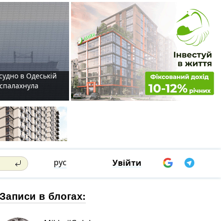
судно в Одеській
і спалахнула
рус
Увійти
Записи в блогах: