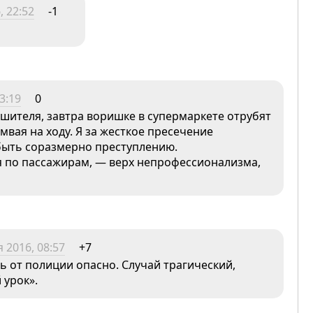
, 22:52
-1
3:19
0
шителя, завтра воришке в супермаркете отрубят
амвая на ходу. Я за жесткое пресечение
быть соразмерно преступлению.
яя по пассажирам, — верх непрофессионализма,
 2016, 08:57
+7
ть от полиции опасно. Случай трагический,
 урок».