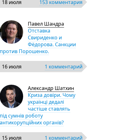
18 июля
153 комментария
Павел Шандра
Отставка
Свириденко и
Фёдорова. Санкции
против Порошенко.
16 июля
1 комментарий
Александр Шатхин
Криза довіри. Чому
українці дедалі
частіше ставлять
під сумнів роботу
антикорупційних органів?
15 июля
1 комментарий