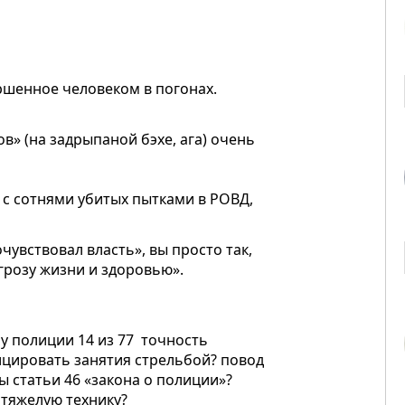
ршенное человеком в погонах.
ов» (на задрыпаной бэхе, ага) очень
е с сотнями убитых пытками в РОВД,
чувствовал власть», вы просто так,
грозу жизни и здоровью».
 у полиции 14 из 77 точность
ицировать занятия стрельбой? повод
ы статьи 46 «закона о полиции»?
 тяжелую технику?