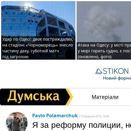
Удар по Одесі: двоє постраждалих,
на стадіоні «Чорноморець» знесло
Атака на Одесу: у місті пр
частину даху, суботній матч
у морі горить судно, є по
під загрозою
(оновлено, фото)
Матеріали
Pavlo Polamarchuk
/ 10 февраля 2016, 19:40
Я за реформу полиции, н