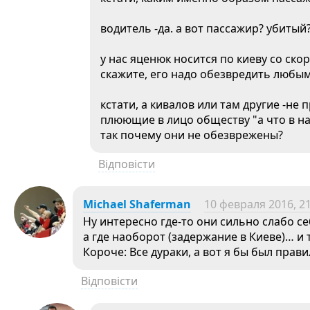
водитель -да. а вот пассажир? убитый
у нас яценюк носится по киеву со ско
скажите, его надо обезвредить любы
кстати, а кивалов или там другие -не 
плюющие в лицо обществу "а что в на
так почему они не обезврежены?
Відповісти
Michael Shaferman
10 февраля 2016, 21
Ну интересно где-то они сильно слабо с
а где наоборот (задержание в Киеве)… и
Короче: Все дураки, а вот я бы был пра
Відповісти