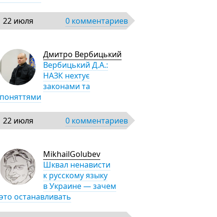
22 июля
0 комментариев
Дмитро Вербицький
Вербицький Д.А.:
НАЗК нехтує
законами та
поняттями
22 июля
0 комментариев
MikhailGolubev
Шквал ненависти
к русскому языку
в Украине — зачем
это останавливать