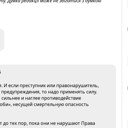
. Думка редакції може не збігатися з думкою
6
. И если преступник или правонарушитель,
а предупреждения, то надо применять силу.
м сильнее и наглее противодействие
соби», несущей смертельную опасность
 до тех пор, пока они не нарушают Права