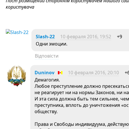
Пост розміщений стороннім користувачем нашого сайту
користувача
Slash-22
10 февраля 2016, 19:52
+9
Одни эмоции.
Відповісти
Duninov
10 февраля 2016, 20:10
+
Демагогия.
Любое преступление должно пресекаться
не реагирует ни на нормы Законов, ни н
И эта сила должна быть тем сильнее, че
преступника, вплоть до уничтожения «о
обществу.
Права и Свободы индивидуума, действуют