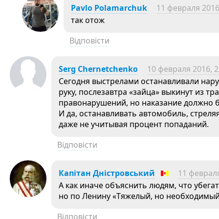
Pavlo Polamarchuk
11 февраля 2016
так отож
Відповісти
Serg Chernetchenko
10 февраля 2016, 2
Сегодня выстрелами останавливали нару
руку, послезавтра «зайца» выкинут из тр
правонарушений, но наказание должно 
И да, останавливать автомобиль, стрел
даже не учитывая процент попаданий.
Відповісти
Капітан Дністровський
11 февраля
А как иначе объяснить людям, что убега
но по Ленину «Тяжелый, но необходимый
Відповісти