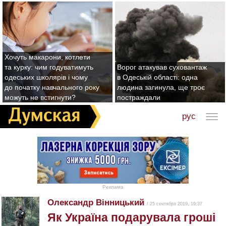
Хочуть макарони, котлети
та курку: чим годуватимуть
Ворог атакував суховантаж
одеських школярів і чому
в Одеській області: одна
до початку навчального року
людина загинула, ще троє
можуть не встигнути?
постраждали
рус
Реклама
Олександр Вінницький
/ 25 сентября 2019, 19:37
Як Україна подарувала гроші