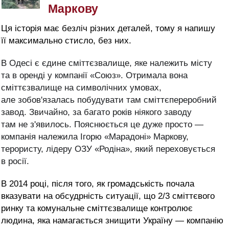
Маркову
Ця історія має безліч різних деталей, тому я напишу
її максимально стисло, без них.
В Одесі є єдине сміттєзвалище, яке належить місту
та в оренді у компанії «Союз». Отримала вона
сміттєзвалище на символічних умовах,
але зобов'язалась побудувати там сміттєпереробний
завод. Звичайно, за багато років ніякого заводу
там не з'явилось. Пояснюється це дуже просто —
компанія належила Ігорю «Марадоні» Маркову,
терористу, лідеру ОЗУ «Родіна», який п
ереховується
в росії.
В 2014 році, після того, як громадськість почала
вказувати на обсудрність ситуації, що 2/3 сміттєвого
ринку та комунальне сміттєзвалище контролює
людина, яка намагається знищити Україну — компанію