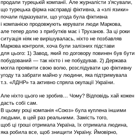
продали турецькій компанії. Але журналісти з'ясували,
що турецька фірма насправді фіктивна, а «злі язики»
почали підказувати, що угода була фіктивна
і компанією продовжують керувати люди Маркова,
але тепер долю з прибутків має і Труханов. За ці роки
ситуація ніяк не вирішувалась, ніхто не позбавляв
Маркова контроля, хоча були залізних підстави
для цього: 1) Завод, який по договору повинен був бути
побудований — так ніхто і не побудував. 2) Держава
могла проявити свою волю, розслідувати цю фіктивну
угоду та забрати майно у людини, яка підтримувала
т.з. «ЛДНР» та активно спряла окупації України.
Але ніхто цього не зробив… Чому? Відповідь хай кожен
дасть собі сам.
В цьому році компанія «Союз» була куплена іншими
людьми, в цей раз реальними. Замість того,
щоб ці гроші отримала Україна, їх отримала людина,
яка робила все, щоб знищити Україну. Ймовірно,