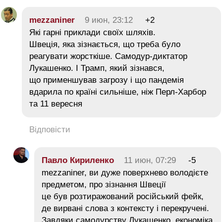
mezzaniner
9 июн, 23:12
+2
Які гарні приклади своїх шляхів.
Швеція, яка зізнається, що треба було
реагувати жорсткіше. Самодур-диктатор
Лукашенко. І Трамп, який зізнався,
що применшував загрозу і що пандемія
вдарила по країні сильніше, ніж Перл-Харбор
та 11 вересня
Відповісти
Павло Кириленко
11 июн, 07:29
-5
mezzaniner, ви дуже поверхнево володієте
предметом, про зізнання Швеції
це був розтиражований російський фейк,
де вирвані слова з контексту і перекручені.
Завдяки самодурству Лукашенко, економіка