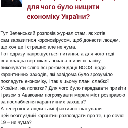
для чого було нищити
економіку України?
Тут Зеленський розповів журналістам, як хотів
сам заразитися короновірусом, щоб донести людям,
що хоч це і страшно але не чума.
І от одразу напрошується питання, а для чого тоді
вся владна вертикаль почала ширити паніку,
виконувати сліпо всі рекомендації ВООЗ щодо
карантинних заходів, які завідома було зрозуміло
покладуть економіку, і так в цьому плані слабкої
України, на лопатки? Для чого було передавати привіти
і разом з Аваковим погрожувати мерам міст розправою
за послабл
ення карантинних заходів?
А тепер коли люди самі фактично скасували
цей безглуздий карантин розповідати про те, що covid
19 – не чума?