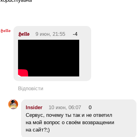
користувача
𝕳𝖊𝖑𝖑𝖔
9 июн, 21:55
-4
Відповісти
Insider
10 июн, 06:07
0
Сервус, почему ты так и не ответил
на мой вопрос о своём возвращении
на сайт?;)