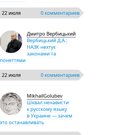
22 июля
0 комментариев
Дмитро Вербицький
Вербицький Д.А.:
НАЗК нехтує
законами та
поняттями
22 июля
0 комментариев
MikhailGolubev
Шквал ненависти
к русскому языку
в Украине — зачем
это останавливать