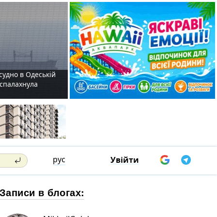
судно в Одеській
і спалахнула
рус
Увійти
Записи в блогах: