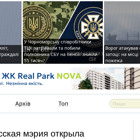
У Чорноморську співробітники
иліт,
ТЦК затримали та побили
Ворог атакував 
страждалі
полковника СБУ на пенсії: зникли
затоці: на місц
55 тисяч?
пожежа
Архів
Топ
есская мэрия открыла