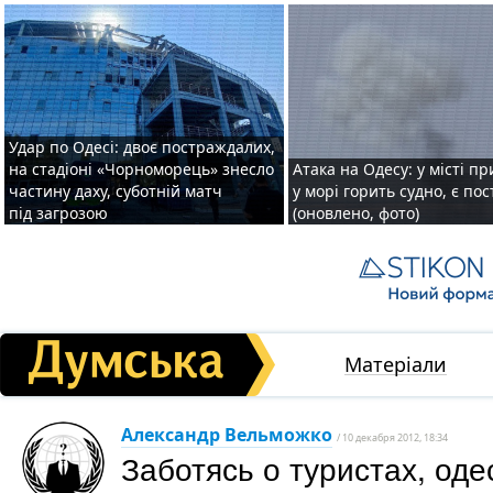
Удар по Одесі: двоє постраждалих,
на стадіоні «Чорноморець» знесло
Атака на Одесу: у місті пр
частину даху, суботній матч
у морі горить судно, є по
під загрозою
(оновлено, фото)
Матеріали
Александр Вельможко
/ 10 декабря 2012, 18:34
Заботясь о туристах, од