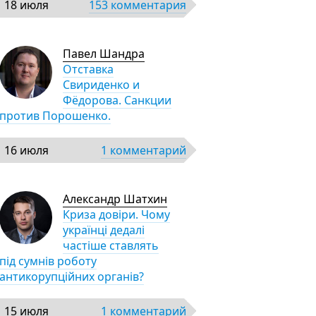
18 июля
153 комментария
Павел Шандра
Отставка
Свириденко и
Фёдорова. Санкции
против Порошенко.
16 июля
1 комментарий
Александр Шатхин
Криза довіри. Чому
українці дедалі
частіше ставлять
під сумнів роботу
антикорупційних органів?
15 июля
1 комментарий