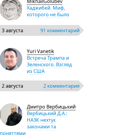
MikhailGolubev
Хаджибей. Миф,
которого не было
3 августа
91 комментарий
Yuri Vanetik
Встреча Трампа и
Зеленского. Взгляд
из США
2 августа
2 комментария
Дмитро Вербицький
Вербицький Д.А.:
НАЗК нехтує
законами та
поняттями