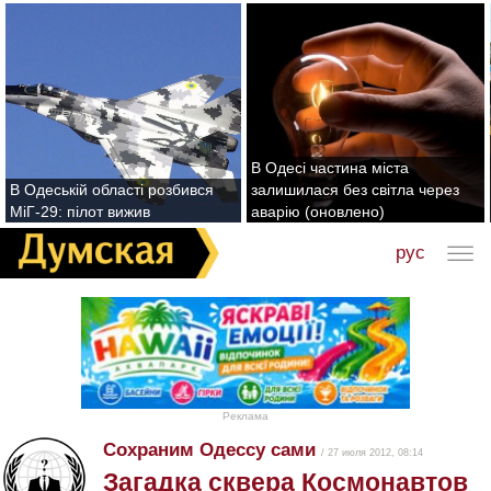
В Одесі частина міста
В Одеській області розбився
залишилася без світла через
МіГ-29: пілот вижив
аварію (оновлено)
рус
Реклама
Сохраним Одессу сами
/ 27 июля 2012, 08:14
Загадка сквера Космонавтов