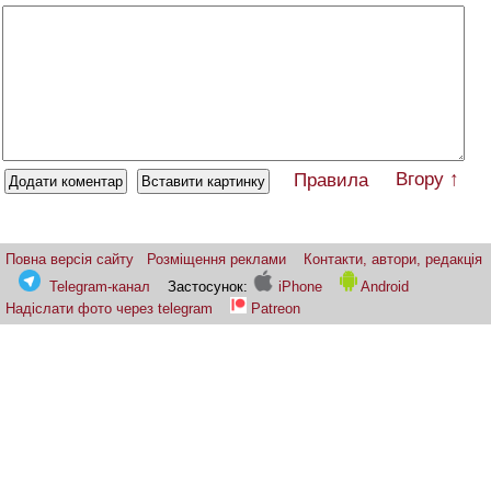
Вгору ↑
Правила
Повна версія сайту
Розміщення реклами
Контакти, автори, редакція
Telegram-канал
Застосунок:
iPhone
Android
Надіслати фото через telegram
Patreon