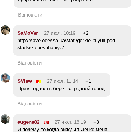
Відповісти
SaMoVar
27 июл, 10:19
+2
http://save.odessa.ua/stati/gorkie-pilyuli-pod-
sladkie-obeshhaniya/
Відповісти
SVlaw
27 июл, 11:14
+1
Прям гордость берет за родной город.
Відповісти
eugene82
27 июл, 18:19
+3
Я почему то когда вижу ильченко меня