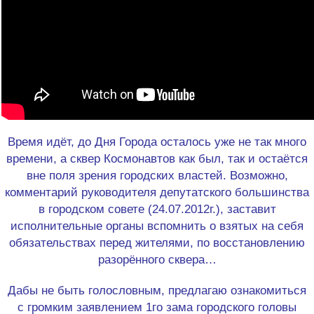
Время идёт, до Дня Города осталось уже не так много
времени, а сквер Космонавтов как был, так и остаётся
вне поля зрения городских властей. Возможно,
комментарий руководителя депутатского большинства
в городском совете (24.07.2012г.), заставит
исполнительные органы вспомнить о взятых на себя
обязательствах перед жителями, по восстановлению
разорённого сквера…
Дабы не быть голословным, предлагаю ознакомиться
с громким заявлением 1го зама городского головы