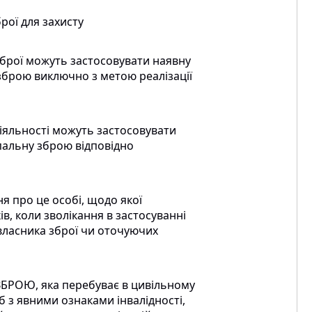
рої для захисту
зброї можуть застосовувати наявну
 зброю виключно з метою реалізації
діяльності можуть застосовувати
епальну зброю відповідно
 про це особі, щодо якої
в, коли зволікання в застосуванні
власника зброї чи оточуючих
ЗБРОЮ
, яка перебуває в цивільному
іб з явними ознаками інвалідності,