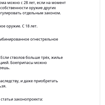
ома
можно
с 28 лет,
если
на момент
собственности
оружие
других
егулировать
отдельным
законом.
ное
оружие
. С 18 лет.
мбинированное
огнестрельное
.
Если
стволов
больше
трёх
,
жилье
цией
.
Боеприпасы
можно
еешь
.
наследству
, и
даже
приобретать
ьзя
.
т
статьи
законопроекта
: