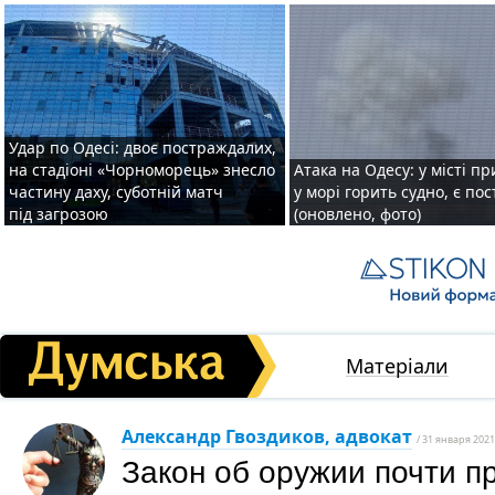
Удар по Одесі: двоє постраждалих,
на стадіоні «Чорноморець» знесло
Атака на Одесу: у місті пр
частину даху, суботній матч
у морі горить судно, є по
під загрозою
(оновлено, фото)
Матеріали
Александр Гвоздиков, адвокат
/ 31 января 2021
Закон об оружии почти п