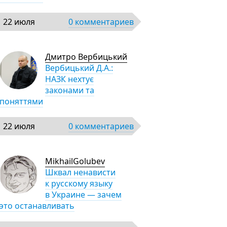
22 июля
0 комментариев
Дмитро Вербицький
Вербицький Д.А.:
НАЗК нехтує
законами та
поняттями
22 июля
0 комментариев
MikhailGolubev
Шквал ненависти
к русскому языку
в Украине — зачем
это останавливать