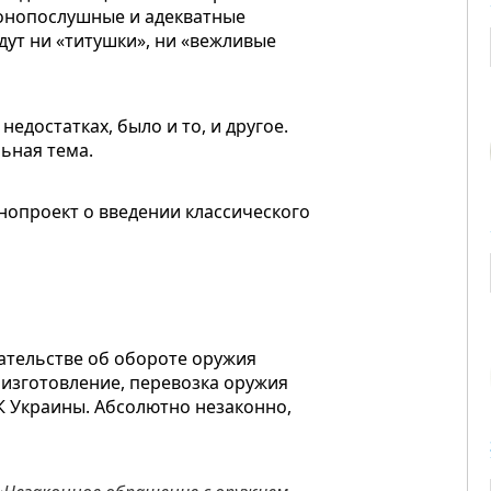
конопослушные и адекватные
ут ни «
титушки
», ни «вежливые
недостатках, было и то, и другое.
льная тема.
нопроект о введении классического
дательстве об обороте оружия
 изготовление, перевозка оружия
УК Украины. Абсолютно незаконно,