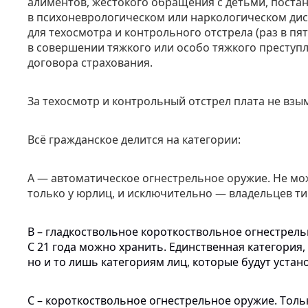
алиментов, жестокого обращения с детьми, постан
в психоневрологическом или наркологическом дис
для техосмотра и контрольного отстрела (раз в пя
в совершении тяжкого или особо тяжкого преступл
договора страхования.
За техосмотр и контрольный отстрел плата не взы
Всё гражданское делится на категории:
А — автоматическое огнестрельное оружие. Не мож
только у юрлиц, и исключительно — владельцев ти
В –
гладкоствольное
короткоствольное
огнестрель
С 21
года
можно
хранить
.
Единственная
категория
,
но и то
лишь
категориям
лиц
,
которые
будут
устан
С –
короткоствольное
огнестрельное
оружие
.
Толь