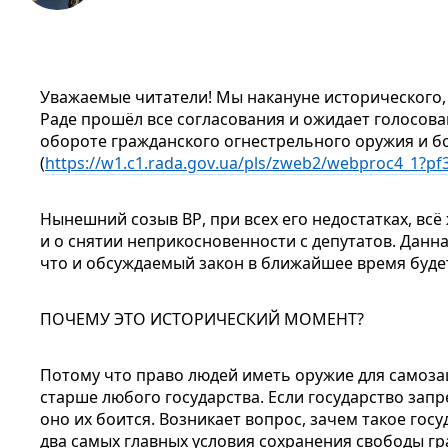
Уважаемые читатели! Мы накануне исторического, 
Раде прошёл все согласования и ожидает голосов
обороте гражданского огнестрельного оружия и б
(
https
://w1.c1.rada.gov.ua/
pls
/zweb2/webproc4_1?pf
Нынешний созыв ВР, при всех его недостатках, всё
и о снятии неприкосновенности с депутатов. Данн
что и обсуждаемый закон в ближайшее время буде
ПОЧЕМУ ЭТО ИСТОРИЧЕСКИЙ МОМЕНТ?
Потому что право людей иметь оружие для самоза
старше любого государства. Если государство за
оно их боится. Возникает вопрос, зачем такое гос
два самых главных условия сохранения свободы г