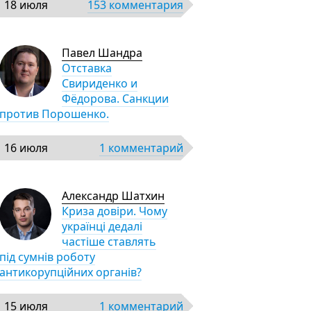
18 июля
153 комментария
Павел Шандра
Отставка
Свириденко и
Фёдорова. Санкции
против Порошенко.
16 июля
1 комментарий
Александр Шатхин
Криза довіри. Чому
українці дедалі
частіше ставлять
під сумнів роботу
антикорупційних органів?
15 июля
1 комментарий