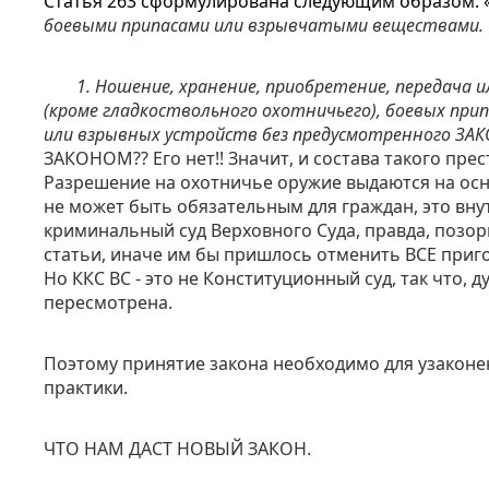
Статья 263 сформулирована следующим образом: 
боевыми припасами или взрывчатыми веществами.
1. Ношение, хранение, приобретение, передача 
(кроме гладкоствольного охотничьего), боевых пр
или взрывных устройств без предусмотренного ЗА
ЗАКОНОМ?? Его нет!! Значит, и состава такого пре
Разрешение на охотничье оружие выдаются на ос
не может быть обязательным для граждан, это вн
криминальный суд Верховного Суда, правда, позор
статьи, иначе им бы пришлось отменить ВСЕ приго
Но ККС ВС
- это
не Конституционный суд, так что, д
пересмотрена.
Поэтому принятие закона необходимо для узакон
практики.
ЧТО НАМ ДАСТ НОВЫЙ ЗАКОН.