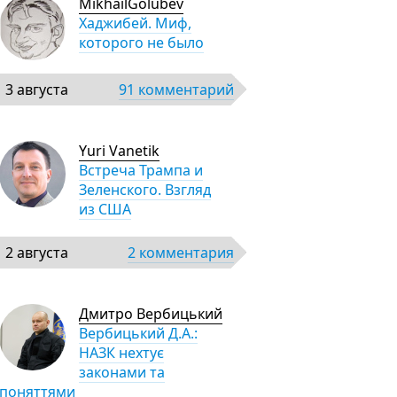
MikhailGolubev
Хаджибей. Миф,
которого не было
3 августа
91 комментарий
Yuri Vanetik
Встреча Трампа и
Зеленского. Взгляд
из США
2 августа
2 комментария
Дмитро Вербицький
Вербицький Д.А.:
НАЗК нехтує
законами та
поняттями