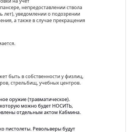
овки на учёт
пансере, непредоставлении ствола
ть лет), уведомлении о подозрении
ения, а также в случае прекращения
мается.
ет быть в собственности у физлиц,
ров, стрельбищ, учебных центров.
ное
оружие
(
травматическое
).
которую
можно
будет
НОСИТЬ,
овлены
отдельным
актом
Кабмина
.
ко
пистолеты
.
Револьверы
будут