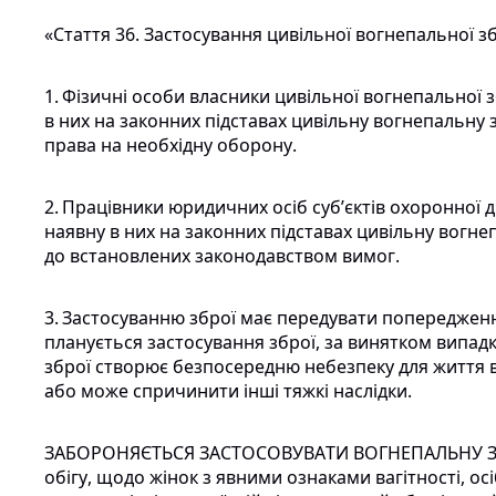
«Стаття 36. Застосування цивільної вогнепальної зб
1.
Фізичні
особи власники цивільної вогнепальної 
в них на законних підставах цивільну вогнепальну
права на необхідну оборону.
2.
Працівники
юридичних осіб суб’єктів охоронної 
наявну в них на законних підставах цивільну вогн
до встановлених законодавством вимог.
3.
Застосуванню
зброї має передувати попередження
планується застосування зброї, за винятком випадкі
зброї створює безпосередню небезпеку для життя 
або може спричинити інші тяжкі наслідки.
ЗАБОРОНЯЄТЬСЯ
ЗАСТОСОВУВАТИ ВОГНЕПАЛЬНУ 
обігу, щодо жінок з явними ознаками вагітності, ос