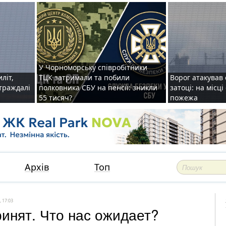
У Чорноморську співробітники
иліт,
ТЦК затримали та побили
Ворог атакував 
страждалі
полковника СБУ на пенсії: зникли
затоці: на місц
55 тисяч?
пожежа
Архів
Топ
, 17:03
ринят. Что нас ожидает?