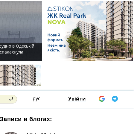
судно в Одеській
і спалахнула
рус
Увійти
Записи в блогах: