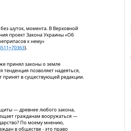
без шуток, момента. В Верховной
ания проект Закона Украины «Об
оеприпасов к нему»
3511=70363
).
 же принял законы о земле
ая тенденция позволяет надеяться,
т принят в существующей редакции.
щиты — древнее любого закона,
прещает гражданам вооружаться —
ударство? По моему мнению,
раждан в обществе
- это
право