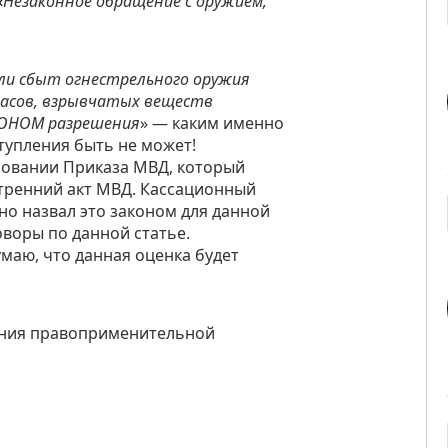
«
Незаконное обращение с оружием,
или сбыт огнестрельного оружия
ипасов, взрывчатых веществ
КОНОМ разрешения
» — каким именно
ступления быть не может!
новании Приказа МВД, который
утренний акт МВД. Кассационный
но назвал это законом для данной
воры по данной статье.
умаю, что данная оценка будет
ения правоприменительной