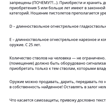
запрещены
(ПОЧЕМУ??…).
Приобрести
и
хранить
д
приобретения
5
или
больше
лет
имеют
в
законной
категорий
.
Ношение
пистолетов
преполагается
ур
D –
длинноствольное
огнестрельное
гладкостволь
Е –
длинноствольное
огнестрельное
нарезное
и
ко
оружие
. С 25 лет.
Количество
стволов
на
человека
— не
ограничено
(
помещение
)
должно
быть
оборудовано
сигнализа
приобретать
только
к тем стволам,
которыми
влад
Оружие
можно
продавать
, дарить,
передавать
по
в
собственность
найденное
! Оставлять в залог
нел
Что
касается
самозащиты
,
привожу
дословно
текс