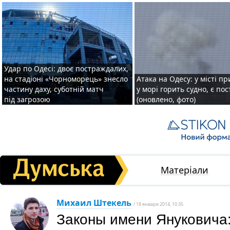
Удар по Одесі: двоє постраждалих,
на стадіоні «Чорноморець» знесло
Атака на Одесу: у місті пр
частину даху, суботній матч
у морі горить судно, є по
під загрозою
(оновлено, фото)
Матеріали
Михаил Штекель
/ 18 января 2014, 10:35
Законы имени Януковича: