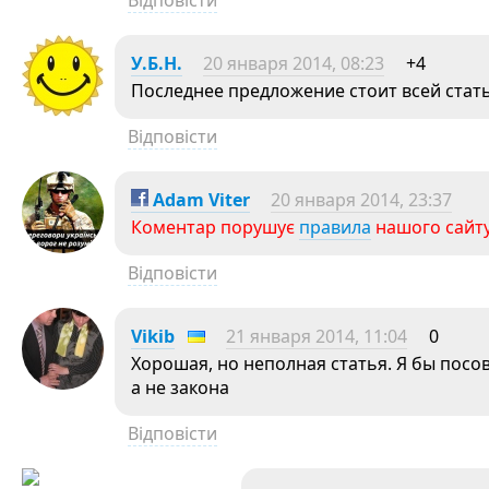
Відповісти
У.Б.Н.
20 января 2014, 08:23
+4
Последнее предложение стоит всей стать
Відповісти
Adam Viter
20 января 2014, 23:37
Коментар порушує
правила
нашого сайту
Відповісти
Vikib
21 января 2014, 11:04
0
Хорошая, но неполная статья. Я бы посов
а не закона
Відповісти