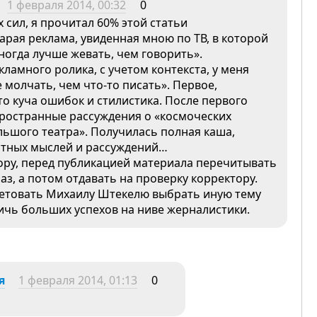
1 февраля 2014, 00:32
0
 сил, я прочитал 60% этой статьи
тарая реклама, увиденная мною по ТВ, в которой
ногда лучше жевать, чем говорить».
ламного ролика, с учетом контекста, у меня
 молчать, чем что-то писать». Первое,
то куча ошибок и стилистика. После первого
 пространные рассуждения о «космоческих
льшого театра». Получилась полная каша,
ятных мыслей и рассуждений…
ору, перед публикацией материала перечитывать
аз, а потом отдавать на проверку корректору.
ветовать Михаилу Штекелю выбрать иную тему
тичь больших успехов на ниве жерналистики.
я
1 февраля 2014, 01:13
0