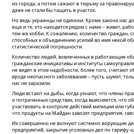
из города, а потом сажают в тюрьму за правонару
даже не стали бы тащить в участок.
Но ведь украинцы не одиноки. Кроме закона нас 
еще и те, кто находится рядом с нами – живет, рабо
тем же хобби. К сожалению, количество граждан, 
способных к объединению усилий во имя некой об
статистической погрешности.
Количество людей, вовлеченных в работающие об
гражданские инициативы и институты самоуправл
не видят в этом надобности, более того, считают
вроде неопасного заболевания – пусть шумят, тол
нас не заразили.
Люди встают на дыбы, когда узнают, что члены пр
о потраченных средствах, когда выясняется, что 
участвовать в контроле действий милиции или губе
что продукты на Майдан завозят предприятия, св
Их совершенно не волнуют системно ворующие д
предприятий, закрытие уголовных дел по тарифу «ш