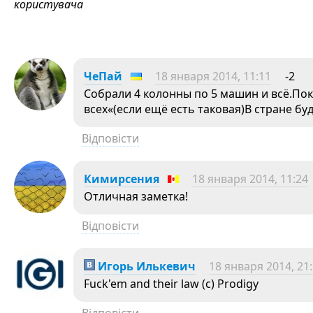
користувача
ЧеПай
18 января 2014, 11:11
-2
Собрали 4 колонны по 5 машин и всё.Пок
всех«(если ещё есть таковая)В стране бу
Відповісти
Кимирсения
18 января 2014, 11:24
Отличная заметка!
Відповісти
Игорь Илькевич
18 января 2014, 21
Fuck'em and their law (c) Prodigy