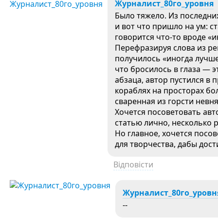
Журналист_80го_уровня
Было тяжело. Из последних
и вот что пришло на ум: с
говорится что-то вроде «и
Перефразируя слова из рек
получилось «иногда лучше
что бросилось в глаза — э
абзаца, автор пустился в
кораблях на просторах бо
сваренная из горсти невн
Хочется посоветовать авт
статью лично, несколько р
Но главное, хочется посо
для творчества, дабы дос
Відповісти
Журналист_80го_уровн
--