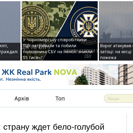
У Чорноморську співробітники
иліт,
ТЦК затримали та побили
Ворог атакував 
страждалі
полковника СБУ на пенсії: зникли
затоці: на місц
55 тисяч?
пожежа
Архів
Топ
 страну ждет бело-голубой