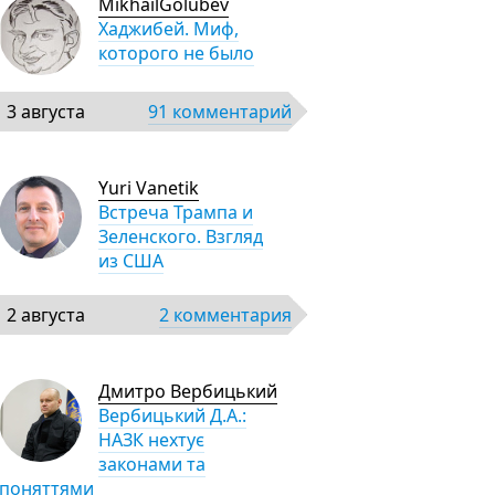
MikhailGolubev
Хаджибей. Миф,
которого не было
3 августа
91 комментарий
Yuri Vanetik
Встреча Трампа и
Зеленского. Взгляд
из США
2 августа
2 комментария
Дмитро Вербицький
Вербицький Д.А.:
НАЗК нехтує
законами та
поняттями