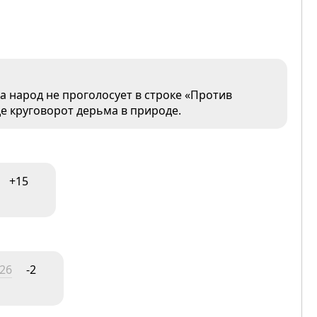
а народ не проголосует в строке «Против
де круговорот дерьма в природе.
+15
:26
-2