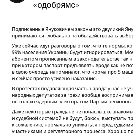
«одобрямс»
Подписанные Януковичем законы это двуликий Яну
принимаются глобально, чтобы действовать выбо
Уже сейчас идут разговоры о том, что те нормы, к
99% населения Украины будут игнорироваться. М
абонентом прописанным в законодательстве так 
при котором паспорт предъявлять вроде как не по
в свою очередь напоминают, что норма про 5 маш
и сейчас просто усилено наказание.
В протестах подавляющая часть народа у нас не уч
народных депутатов за грехи вообще воспринимает
не только ядерным электоратом Партии регионов.
Даже некоторые граждане не понаслышке знакомы
и судебной системой не будут, боюсь, выступать пр
к сожалению, нормально унижаться перед судьям
участниками и регуляторного процесса. Хорошо п