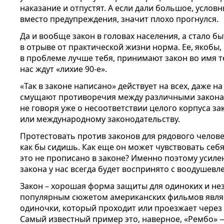
наказание и отпустят. А если дали большое, усло
вместо предупреждения, значит плохо прогнулся.
Да и вообще закон в головах населения, а стало б
в отрыве от практической жизни норма. Ее, якоб
в проблеме лучше тебя, принимают закон во имя те
нас ждут «лихие 90-е».
«Так в законе написано» действует на всех, даже 
смущают противоречия между различными закона
не говоря уже о несоответствии целого корпуса за
или международному законодательству.
Протестовать против законов для рядового человек
как бы сидишь. Как еще он может чувствовать се
это не прописано в законе? Именно поэтому усиле
закона у нас всегда будет воспринято с воодушевл
Закон – хорошая форма защиты для одиноких и не
популярным сюжетом американских фильмов явля
одиночки, который проходит или проезжает через
Самый известный пример это, наверное, «Рембо» 