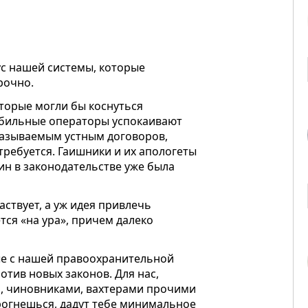
с нашей системы, которые
рочно.
оторые могли бы коснуться
обильные операторы успокаивают
называемым устным договоров,
требуется. Гаишники и их апологеты
ин в законодательстве уже была
аствует, а уж идея привлечь
ся «на ура», причем далеко
е с нашей правоохранительной
отив новых законов. Для нас,
и, чиновниками, вахтерами прочими
рогнешься, дадут тебе минимальное