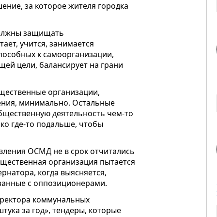
шение, за которое жителя городка
должны защищать
тает, учится, занимается
способных к самоорганизации,
щей цели, балансирует на грани
щественные организации,
ения, минимально. Остальные
 общественную деятельность чем-то
ько где-то подальше, чтобы
авления ОСМД не в срок отчитались
общественная организация пытается
рнатора, когда выясняется,
язанные с оппозиционерами.
иректора коммунальных
тука за год», тендеры, которые