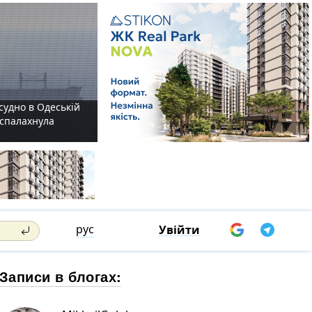
судно в Одеській
і спалахнула
рус
Увійти
Записи в блогах: