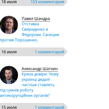
18 июля
153 комментария
Павел Шандра
Отставка
Свириденко и
Фёдорова. Санкции
против Порошенко.
16 июля
1 комментарий
Александр Шатхин
Криза довіри. Чому
українці дедалі
частіше ставлять
під сумнів роботу
антикорупційних органів?
15 июля
1 комментарий