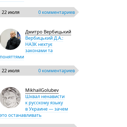
22 июля
0 комментариев
Дмитро Вербицький
Вербицький Д.А.:
НАЗК нехтує
законами та
поняттями
22 июля
0 комментариев
MikhailGolubev
Шквал ненависти
к русскому языку
в Украине — зачем
это останавливать