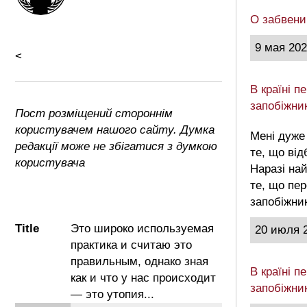
О забвени
9 мая 20
<
В країні 
запобіжни
Пост розміщений стороннім
користувачем нашого сайту. Думка
Мені дуже
редакції може не збігатися з думкою
те, що від
користувача
Наразі на
те, що пе
запобіжни
Title
Это широко используемая
20 июля 
практика и считаю это
правильным, однако зная
В країні 
как и что у нас происходит
запобіжни
— это утопия...