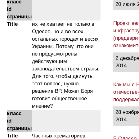
класс
20 июля 
id
страницы
Проект ве
Title
их не хватает не только в
инфрастру
Одессе, но и во всех
(предвари
остальных городах и весях
ознакоми
Украины. Потому что они
не предусмотрены
2 декабр
действующим
2014
законодательством страны.
Для того, чтобы двинуть
этот вопрос, нужно
Как мы с 
решение ВР. Может Боря
отечестве
готовит общественное
поддержа
мнение?
28 ноябр
класс
2014
id
страницы
Title
Частных крематориев
В Одессе,