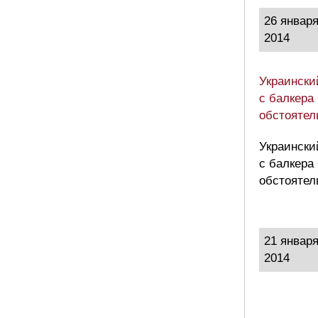
26 январ
2014
Украински
с балкера
обстоятел
Украински
с балкера
обстоятел
21 январ
2014