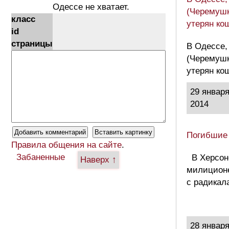
Одессе не хватает.
(Черемушк
класс
утерян ко
id
страницы
В Одессе,
(Черемушк
утерян ко
29 январ
2014
Погибшие
Правила общения на сайте
.
Забаненные
В Херсон
Наверх ↑
милиционе
с радикал
28 январ