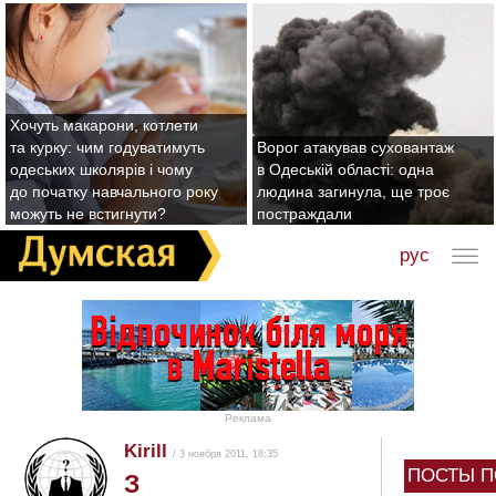
Хочуть макарони, котлети
та курку: чим годуватимуть
Ворог атакував суховантаж
одеських школярів і чому
в Одеській області: одна
до початку навчального року
людина загинула, ще троє
можуть не встигнути?
постраждали
рус
Реклама
Kirill
/ 3 ноября 2011, 18:35
ПОСТЫ П
З