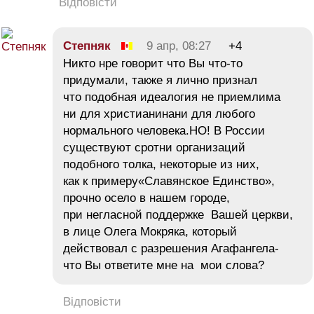
Відповісти
Cтепняк
9 апр, 08:27
+4
Никто нре говорит что Вы что-то
придумали, также я лично признал
что подобная идеалогия не приемлима
ни для христианинани для любого
нормального человека.НО! В России
существуют сротни организаций
подобного толка, некоторые из них,
как к примеру«Славянское Единство»,
прочно осело в нашем городе,
при негласной поддержке Вашей церкви,
в лице Олега Мокряка, который
действовал с разрешения Агафангела-
что Вы ответите мне на мои слова?
Відповісти