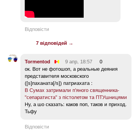
Відповісти
7 відповідей →
Tormentod
9 апр, 18:57
0
ок. Вот не фотошоп, а реальные деяния
представителя московского
([s]паханата[/s]) патриахата :
В Сумах затримали п'яного священника-
"сепаратиста" з пістолетом та ПТУшницями
Ну, а шо сказать: каков поп, таков и приход.
Тьфу
Відповісти