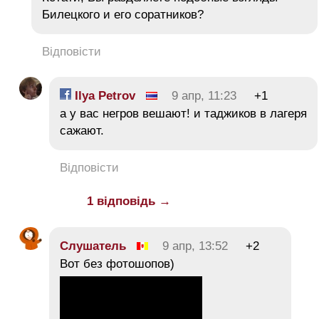
Билецкого и его соратников?
Відповісти
Ilya Petrov
9 апр, 11:23
+1
а у вас негров вешают! и таджиков в лагеря
сажают.
Відповісти
1 відповідь →
Слушатель
9 апр, 13:52
+2
Вот без фотошопов)