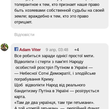
толерантное к тем, кто признает наше право
быть хозяевами собственной судьбы на своей
земле; враждебно к тем, кто это право
отрицает.
Відповісти
Adam Viter
9 апр, 03:48
+4
Все робиться заради однієї простої мети.
Відволікти і стерти з пам'яті Народу
особистий розстріл Путіном в Україні —
— Небесної Сотні Демократії, і злодійське
пограбування Криму.
Щоб відволікти Народ від реального
бандитизму Путіна в Україні — розігрується
карта.
«Там де два українця, там три гетьмани».
А той «третій гетьман», — релігійний фанат,