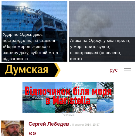
Удар по Одесі: двоє
постраждалих, на стадіоні
Атака на Одесу: у місті приліт,
«Чорноморець» знесло
у морі горить судно,
частину даху, суботній матч
є постраждалі (оновлено,
під загрозою
фото)
рус
Реклама
Сергей Лебедев
/ 8 апреля 2014, 15:57
«»