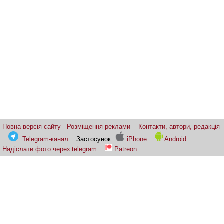
Повна версія сайту
Розміщення реклами
Контакти, автори, редакція
Telegram-канал
Застосунок:
iPhone
Android
Надіслати фото через telegram
Patreon