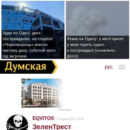
Удар по Одесі: двоє
постраждалих, на стадіоні
Атака на Одесу: у місті приліт,
«Чорноморець» знесло
у морі горить судно,
частину даху, суботній матч
є постраждалі (оновлено,
під загрозою
фото)
рус
Реклама
EQVITOS
/ 27 марта 2012, 13:55
ЗеленТрест