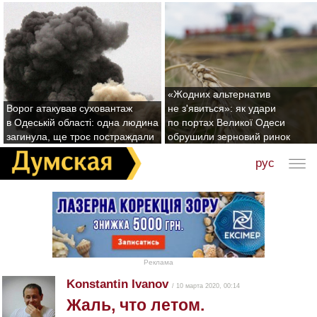
«Жодних альтернатив
Ворог атакував суховантаж
не з'явиться»: як удари
в Одеській області: одна людина
по портах Великої Одеси
загинула, ще троє постраждали
обрушили зерновий ринок
рус
Реклама
Konstantin Ivanov
/ 10 марта 2020, 00:14
Жаль, что летом.