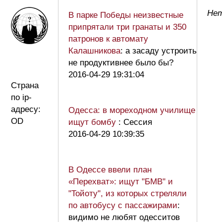
Нет
В парке Победы неизвестные
припрятали три гранаты и 350
патронов к автомату
Калашникова
: а засаду устроить
не продуктивнее было бы?
2016-04-29 19:31:04
Страна
по ip-
адресу:
Одесса: в мореходном училище
OD
ищут бомбу
: Сессия
2016-04-29 10:39:35
В Одессе ввели план
«Перехват»: ищут "БМВ" и
"Toйоту", из которых стреляли
по автобусу с пассажирами
:
видимо не любят одесситов