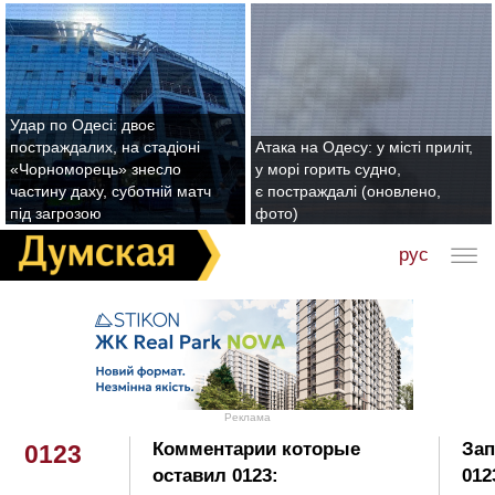
Удар по Одесі: двоє
постраждалих, на стадіоні
Атака на Одесу: у місті приліт,
«Чорноморець» знесло
у морі горить судно,
частину даху, суботній матч
є постраждалі (оновлено,
під загрозою
фото)
рус
Реклама
Комментарии которые
Зап
0123
оставил 0123:
012