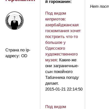
й горожанин:
Нет пост
Под видом
киприотов:
азербайджанская
госкомпания хочет
построить что-то
большое у
Одесского
Страна по ip-
художественного
адресу: OD
музея
: Какие-же
они заграничные-
сын покойного
Табачника погоду
делает.
2015-01-21 22:14:50
Под видом