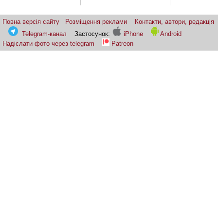
Повна версія сайту
Розміщення реклами
Контакти, автори, редакція
Telegram-канал
Застосунок:
iPhone
Android
Надіслати фото через telegram
Patreon