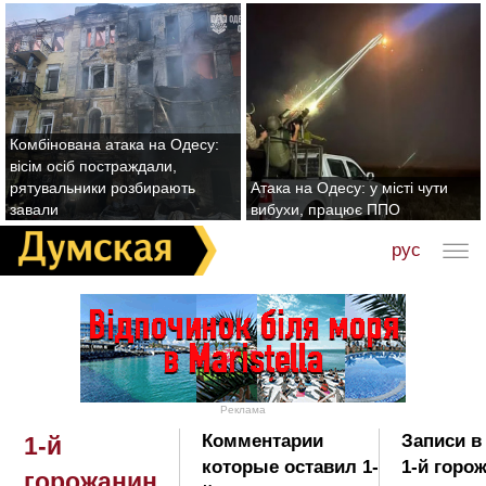
Комбінована атака на Одесу:
вісім осіб постраждали,
рятувальники розбирають
Атака на Одесу: у місті чути
завали
вибухи, працює ППО
рус
Реклама
Комментарии
Записи в
1-й
которые оставил 1-
1-й горо
горожанин