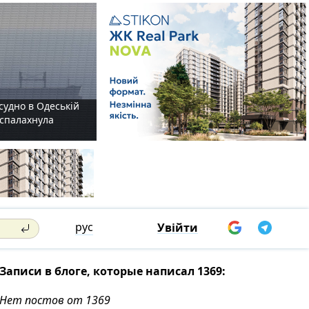
судно в Одеській
і спалахнула
рус
Увійти
Записи в блоге, которые написал 1369:
Нет постов от 1369