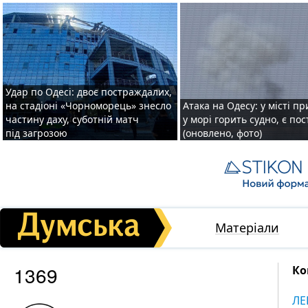
Удар по Одесі: двоє постраждалих,
на стадіоні «Чорноморець» знесло
Атака на Одесу: у місті пр
частину даху, суботній матч
у морі горить судно, є по
під загрозою
(оновлено, фото)
Матеріали
1369
Ко
ЛЕ