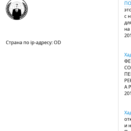
ПО
эт
с 
дл
на
20
Страна по ip-адресу: OD
Ха
ФЕ
СО
ПЕ
РЕ
А 
20
Ха
от
и 