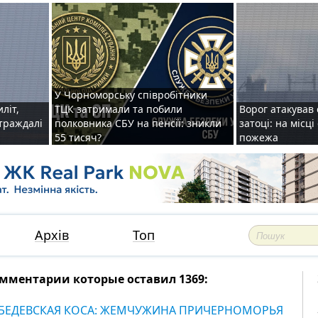
У Чорноморську співробітники
иліт,
ТЦК затримали та побили
Ворог атакував 
страждалі
полковника СБУ на пенсії: зникли
затоці: на місц
55 тисяч?
пожежа
Архів
Топ
мментарии которые оставил 1369:
БЕДЕВСКАЯ КОСА: ЖЕМЧУЖИНА ПРИЧЕРНОМОРЬЯ