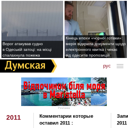
Кінець епохи «чорної готівки»:
Ворог атакував судно
мерія відкрила документи щодо
в Одеській затоці: на місці
електронного квитка і чекає
спалахнула пожежа
від одеситів пропозицій
рус
Реклама
Комментарии которые
Запи
2011
оставил 2011 :
2011 