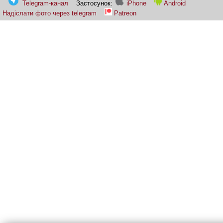
Telegram-канал
Застосунок:
iPhone
Android
Надіслати фото через telegram
Patreon