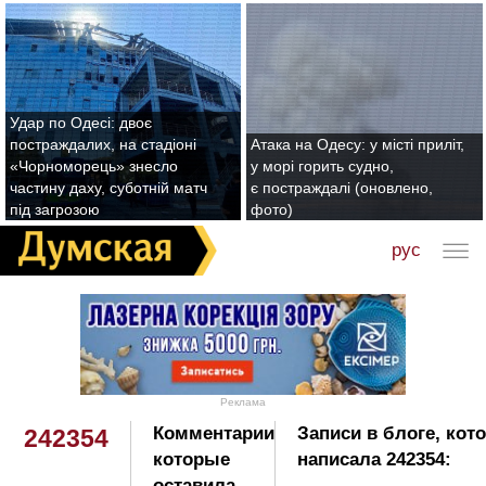
Удар по Одесі: двоє
постраждалих, на стадіоні
Атака на Одесу: у місті приліт,
«Чорноморець» знесло
у морі горить судно,
частину даху, суботній матч
є постраждалі (оновлено,
під загрозою
фото)
рус
Реклама
Комментарии
Записи в блоге, кот
242354
которые
написала 242354:
оставила