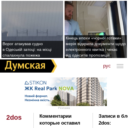
Кінець епохи «чорної готівки»:
Ворог атакував судно
мерія відкрила документи щодо
в Одеській затоці: на місці
електронного квитка і чекає
спалахнула пожежа
від одеситів пропозицій
рус
Реклама
Комментарии
Записи в бл
2dos
которые оставил
2dos: