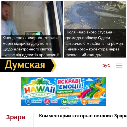
Після «чарівного стусана»:
Кінець епохи «чорної готівки»:
громада поблизу Одеси
мерія відкрила документи
витрачає 6 мільйонів на ремонт
щодо електронного квитка
«нічийного» колектора через
і чекає від одеситів пропозицій
фекальний скандал
рус
Реклама
Комментарии которые оставил 3papa
3papa