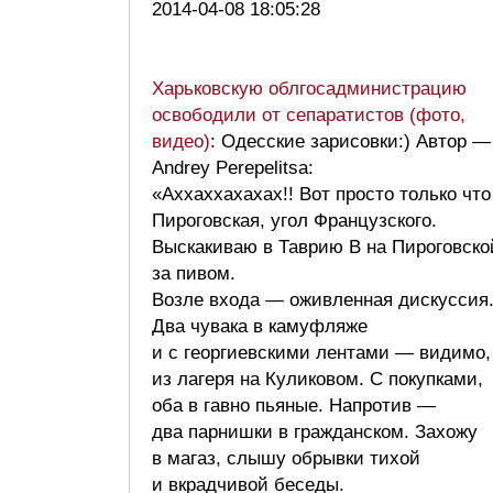
2014-04-08 18:05:28
Харьковскую облгосадминистрацию
освободили от сепаратистов (фото,
видео)
: Одесские зарисовки:) Автор —
Andrey Perepelitsa:
«Аххаххахахах!! Вот просто только чт
Пироговская, угол Французского.
Выскакиваю в Таврию В на Пироговско
за пивом.
Возле входа — оживленная дискуссия
Два чувака в камуфляже
и с георгиевскими лентами — видимо,
из лагеря на Куликовом. С покупками,
оба в гавно пьяные. Напротив —
два парнишки в гражданском. Захожу
в магаз, слышу обрывки тихой
и вкрадчивой беседы.