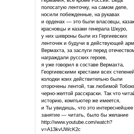
Германия, все кроме России. Ведь
полосатую ленточку, на самом деле,
носили побежденные, на рукавах
и орденах — это были власовцы, казак
красновцы и казаки генерала Шкуро,
у них шевроны были из Гергиевских
ленточек и будучи в действующей ар
Вермахта, за заслуги перед отечество
награждали русских героев,
я уже говорил в составе Вермахта,
Георгиевскими крестами всех степеней
колодки коих действительно были
оторочены лентой, так любимой Тобо
черно-желтой расскраски. Так что чита
историю, компъютер же имеется,
и Ты увидишь, что это интереснейшее
занятие — читать, было бы желание
http://www.youtube.com/watch?
v=A13kvUWcK2c