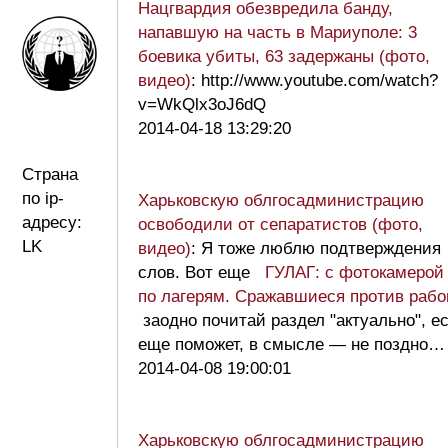
Нацгвардия обезвредила банду,
напавшую на часть в Мариуполе: 3
боевика убиты, 63 задержаны (фото,
видео)
: http://www.youtube.com/watch?
v=WkQlx3oJ6dQ
2014-04-18 13:29:20
Страна
по ip-
Харьковскую облгосадминистрацию
адресу:
освободили от сепаратистов (фото,
LK
видео)
: Я тоже люблю подтверждения
слов. Вот еще
ГУЛАГ: с фотокамерой
по лагерям. Сражавшиеся против рабо
заодно почитай раздел "актуально", е
еще поможет, в смысле — не поздно
2014-04-08 19:00:01
Харьковскую облгосадминистрацию