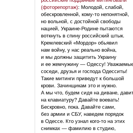
российские подданные митинговали
(фоторепортаж)
: Молодой, слабой,
обескровленной, кому-то непонятной,
но вольной, с достойной свободы
нацией, Украине-Родине пытаются
воткнуть в спину российский штык.
Кремлевский «Мордор» обьявил
нам войну, у нас реально война,
и мы должны защитить Украину
и ее жемчужину — Одессу! Уважаемы
соседи, друзья и господа Одесситы!
Такие митинги приведут к большой
крови. Зачинщикам это и нужно.
А мы что, будем сидя на диване, дави
на клавиатуру? Давайте воевать!
Бескровно, пока. Давайте сами,
без армии и СБУ, наведем порядок
в Одессе. Кто узнал кого-то на этих
снимках — фамилию в студию,