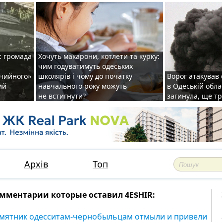
: громада
Хочуть макарони, котлети та курку:
чим годуватимуть одеських
ічийного»
школярів і чому до початку
Ворог атакував
ий
навчального року можуть
в Одеській обла
не встигнути?
загинула, ще т
Архів
Топ
мментарии которые оставил 4E$HIR:
мятник одесситам-чернобыльцам отмыли и привели