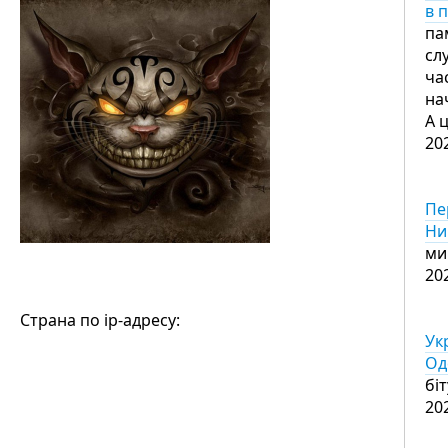
в 
па
сл
ча
на
А 
20
Пе
Ни
ми
20
Страна по ip-адресу:
Ук
Од
бі
20