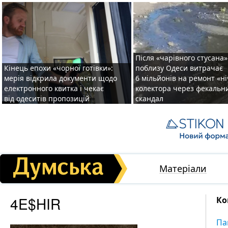
Після «чарівного стусана»
Кінець епохи «чорної готівки»:
поблизу Одеси витрачає
мерія відкрила документи щодо
6 мільйонів на ремонт «н
електронного квитка і чекає
колектора через фекальн
від одеситів пропозицій
скандал
Матеріали
4E$HIR
Ко
Па