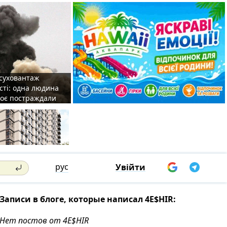
 суховантаж
сті: одна людина
роє постраждали
рус
Увійти
Записи в блоге, которые написал 4E$HIR:
Нет постов от 4E$HIR