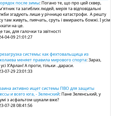
порядок после зимы
: Погано те, що про цей сквер,
м'ятник та загиблих людей, мерія та відповідальні
ужби згадують лише у річницю катастрофи. А решту
су там живуть, пиячать, сруть і вмирають бомжі. І усім
чхати на це.
це так, для галочки та звітності
24-04-09 21:01:27
резагрузка системы: как фехтовальщица из
колаева меняет правила мирового спорта
: Зараз,
 усі Х'Арлан! А проти, тільки ..дараси.
23-07-29 23:01:33
раина активно ищет системы ПВО для защиты
ессы и всего юга, - Зеленский
: Пане Зеленський, у
тумі з асфальтом шукали вже?
23-07-28 08:41:56