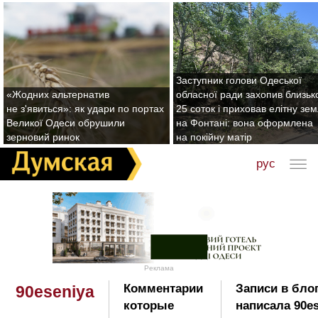
Заступник голови Одеської
«Жодних альтернатив
обласної ради захопив близьк
не з'явиться»: як удари по портах
25 соток і приховав елітну зе
Великої Одеси обрушили
на Фонтані: вона оформлена
зерновий ринок
на покійну матір
рус
Реклама
Комментарии
Записи в бло
90eseniya
которые
написала 90es