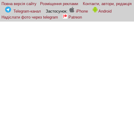
Повна версія сайту
Розміщення реклами
Контакти, автори, редакція
Telegram-канал
Застосунок:
iPhone
Android
Надіслати фото через telegram
Patreon