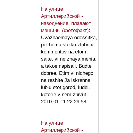
На улице
Артиллерийской -
наводнение, плавают
машины (фотофакт)
:
Uvazhaemaya odessitka,
pochemu stolko zlobnix
kommentov na etom
saite, vi ne znaya menia,
a takoe napisali. Budte
dobree, Etim vi nichego
ne reshite Ja iskrenne
lublu etot gorod, ludei,
kotorie v nem zhivut.
2010-01-11 22:29:58
На улице
Артиллерийской -