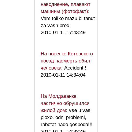
наводнение, плавают
машины (фотофакт)
:
Vam toilko mazu bi tanut
za vash bred
2010-01-11 17:43:49
На поселке Котовского
поезд насмерть сбил
человека
: Accident!!!
2010-01-11 14:34:04
На Молдаванке
частично обрушился
жилой дом
: vse u vas
ploxo, odni problemi,
rabotat nado gospoda!!!
2010-01-11 14:32:49