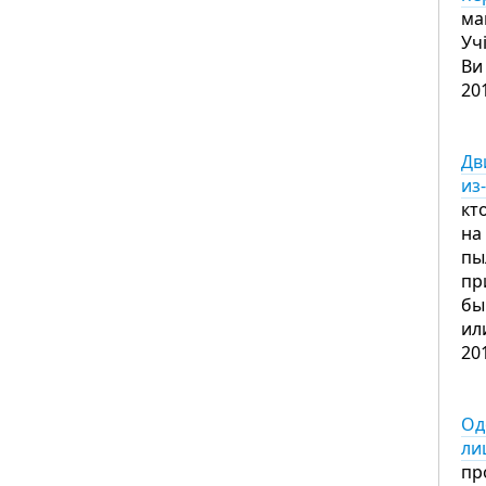
ма
Уч
Ви
20
Дв
из
кт
на
пы
пр
бы
ил
20
Од
ли
пр