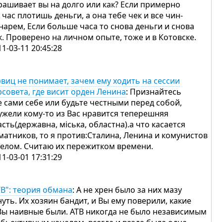
рашивает вы на долго или как? Если примерно
 час плотишь деньги, а она тебе чек и все чин-
нарем, Если больше часа то снова деньги и снова
к. Проверено на личном опыте, тоже и в Котовске.
11-03-11 20:45:28
рвиц не понимает, зачем ему ходить на сессии
рсовета, где висит орден Ленина
: Признайтесь
е сами себе или будьте честными перед собой,
ужели кому-то из Вас нравится теперешняя
асть(державна, міська, областна).а что касается
матников, то я против:Сталина, Ленина и комунистов
целом. Считаю их пережитком времени.
11-03-01 17:31:29
ТВ": теория обмана
: А не хрен было за них мазу
нуть. Их хозяин бандит, и Вы ему поверили, какие
Вы наивные были. АТВ никогда не было независимым