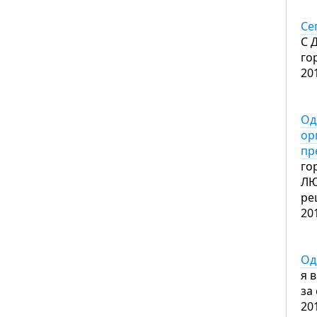
Се
С 
го
20
Од
ор
пр
го
ЛЮ
ре
20
Од
я 
за
20