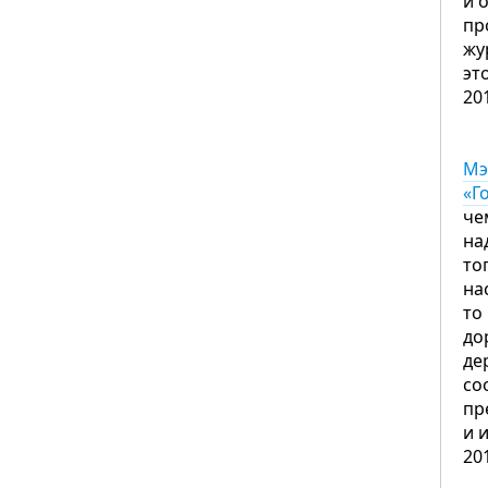
и 
пр
жу
эт
20
Мэ
«Г
че
на
то
на
то
до
де
со
пр
и 
20