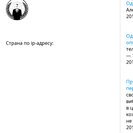
Од
Ал
20
Од
оп
Страна по ip-адресу:
те
— 
20
Пр
пе
св
ви
в 
ко
не
20