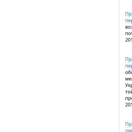
Пр
пе
во
по
20
Пр
пе
об
ме
Ук
то
пр
20
Пр
пе