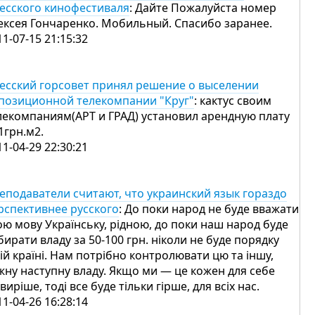
есского кинофестиваля
: Дайте Пожалуйста номер
ексея Гончаренко. Мобильный. Спасибо заранее.
11-07-15 21:15:32
есский горсовет принял решение о выселении
позиционной телекомпании "Круг"
: кактус своим
лекомпаниям(АРТ и ГРАД) установил арендную плату
1грн.м2.
11-04-29 22:30:21
еподаватели считают, что украинский язык гораздо
рспективнее русского
: До поки народ не буде вважати
ою мову Українську, рідною, до поки наш народ буде
бирати владу за 50-100 грн. ніколи не буде порядку
цій країні. Нам потрібно контролювати цю та іншу,
жну наступну владу. Якщо ми — це кожен для себе
 виріше, тоді все буде тільки гірше, для всіх нас.
11-04-26 16:28:14