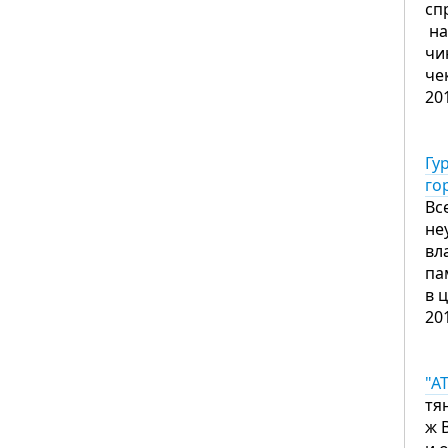
сп
на
чи
че
20
Гу
го
Вс
не
вл
па
в 
20
"А
тя
ж 