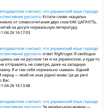
еподаватели считают, что украинский язык гораздо
рспективнее русского
: Кстати слово «кацапы»
зникло от словосочетания двух слов КАК ЦАПНУТЬ,
читай на досуге нормальную литературу.
11-04-26 16:17:03
еподаватели считают, что украинский язык гораздо
рспективнее русского
: ответ RigKruger. Я свободно
щаюсь как на русском так и на украинском, а куда-то
ня отправлять не советую, даже на западную
раину. Я и там себя нормально «хаваю». Бідний
й народ — який не знає рідної мови. Це до речі
о Вас.
11-04-26 16:13:48
еподаватели считают, что украинский язык гораздо
рспективнее русского
: За українською мовою —