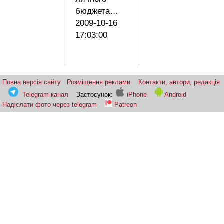
бюджета…
2009-10-16
17:03:00
Повна версія сайту
Розміщення реклами
Контакти, автори, редакція
Telegram-канал
Застосунок:
iPhone
Android
Надіслати фото через telegram
Patreon