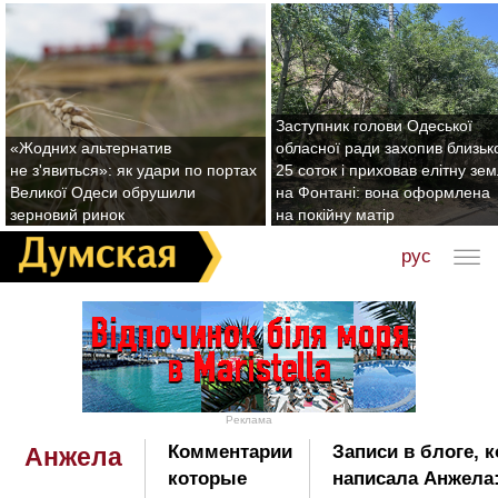
Заступник голови Одеської
«Жодних альтернатив
обласної ради захопив близьк
не з'явиться»: як удари по портах
25 соток і приховав елітну зе
Великої Одеси обрушили
на Фонтані: вона оформлена
зерновий ринок
на покійну матір
рус
Реклама
Комментарии
Записи в блоге, 
Анжела
которые
написала Анжела