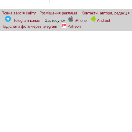
Повна версія сайту
Розміщення реклами
Контакти, автори, редакція
Telegram-канал
Застосунок:
iPhone
Android
Надіслати фото через telegram
Patreon