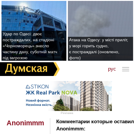
Удар по Одесі: двоє
постраждалих, на стадіоні
Атака на Одесу: у місті приліт,
«Чорноморець» знесло
у морі горить судно,
частину даху, суботній матч
є постраждалі (оновлено,
під загрозою
фото)
рус
Реклама
Комментарии которые оставил
Anonimmm
Anonimmm: