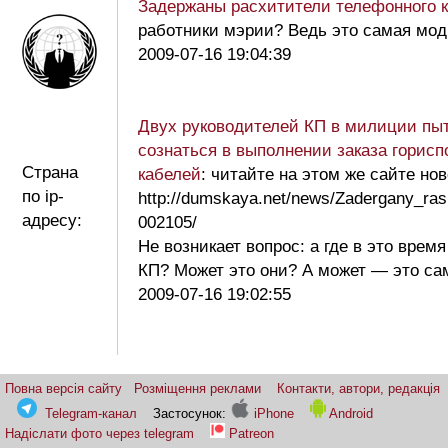
Задержаны расхитители телефонного 
работники мэрии? Ведь это самая мо
2009-07-16 19:04:39
Двух руководителей КП в милиции пы
сознаться в выполнении заказа горисп
Страна
кабелей
: читайте на этом же сайте нов
по ip-
http://dumskaya.net/news/Zadergany_rash
адресу:
002105/
Не возникает вопрос: а где в это врем
КП? Может это они? А может — это с
2009-07-16 19:02:55
Повна версія сайту
Розміщення реклами
Контакти, автори, редакція
Telegram-канал
Застосунок:
iPhone
Android
Надіслати фото через telegram
Patreon