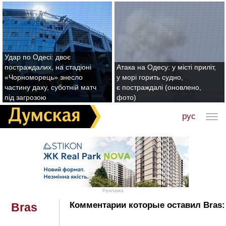
Удар по Одесі: двоє
постраждалих, на стадіоні
Атака на Одесу: у місті приліт,
«Чорноморець» знесло
у морі горить судно,
частину даху, суботній матч
є постраждалі (оновлено,
під загрозою
фото)
рус
Реклама
Комментарии которые оставил Bras:
Bras