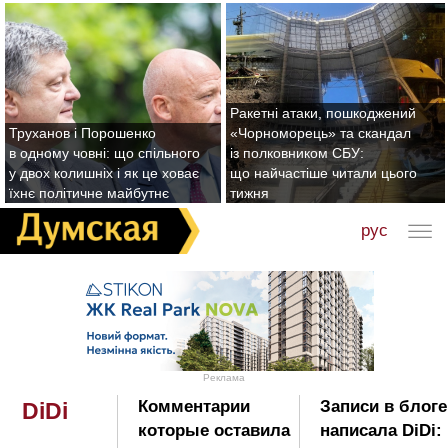
Ракетні атаки, пошкоджений
Труханов і Порошенко
«Чорноморець» та скандал
в одному човні: що спільного
із полковником СБУ:
у двох колишніх і як це ховає
що найчастіше читали цього
їхнє політичне майбутнє
тижня
рус
Реклама
Комментарии
Записи в блоге
DiDi
которые оставила
написала DiDi: