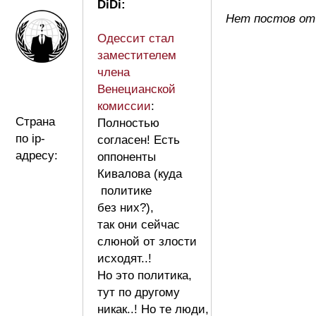
DiDi:
Нет постов от 
Одессит стал
заместителем
члена
Венецианской
комиссии
:
Страна
Полностью
по ip-
согласен! Есть
адресу:
оппоненты
Кивалова (куда
политике
без них?),
так они сейчас
слюной от злости
исходят..!
Но это политика,
тут по другому
никак..! Но те люди,