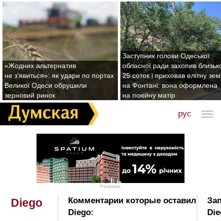
Заступник голови Одеської
«Жодних альтернатив
обласної ради захопив близьк
не з'явиться»: як удари по портах
25 соток і приховав елітну зе
Великої Одеси обрушили
на Фонтані: вона оформлена
зерновий ринок
на покійну матір
рус
Реклама
Комментарии которые оставил
Зап
Diego
Diego:
Die