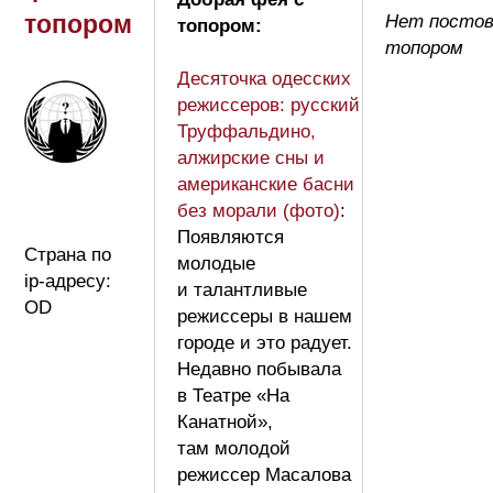
топором
Нет постов
топором:
топором
Десяточка одесских
режиссеров: русский
Труффальдино,
алжирские сны и
американские басни
без морали (фото)
:
Появляются
Страна по
молодые
ip-адресу:
и талантливые
OD
режиссеры в нашем
городе и это радует.
Недавно побывала
в Театре «На
Канатной»,
там молодой
режиссер Масалова