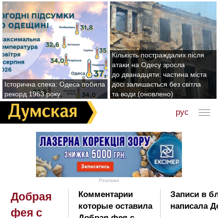
Кількість постраждалих після
атаки на Одесу зросла
до дванадцяти: частина міста
Історична спека: Одеса побила
досі залишається без світла
рекорд 1963 року
та води (оновлено)
рус
Реклама
Комментарии
Записи в б
Добрая
которые оставила
написала Д
фея с
Добрая фея с