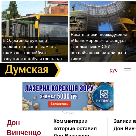
Ракетні атаки, пошкоджений
В Одесі знеструмлено
«Чорноморець» та скандал
електротранспорт: замість
із полковником СБУ:
трамваїв і тролейбусів
що найчастіше читали цього
запустили автобуси (розклад)
тижня
рус
Реклама
Комментарии
Записи в
Дон
которые оставил
Дон Вин
Винченцо
Дон Винченцо: