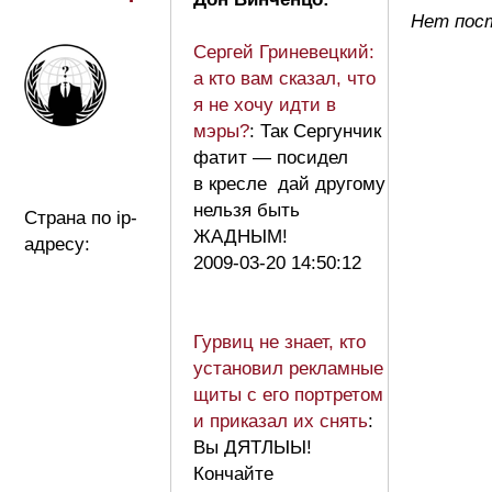
Нет пос
Сергей Гриневецкий:
а кто вам сказал, что
я не хочу идти в
мэры?
: Так Сергунчик
фатит — посидел
в кресле дай другому
нельзя быть
Страна по ip-
ЖАДНЫМ!
адресу:
2009-03-20 14:50:12
Гурвиц не знает, кто
установил рекламные
щиты с его портретом
и приказал их снять
:
Вы ДЯТЛЫЫ!
Кончайте