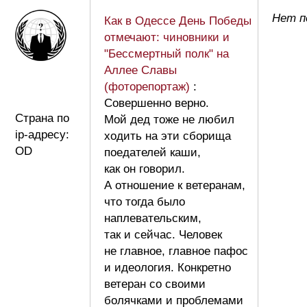
Нет п
Как в Одессе День Победы
отмечают: чиновники и
"Бессмертный полк" на
Аллее Славы
(фоторепортаж)
:
Совершенно верно.
Страна по
Мой дед тоже не любил
ip-адресу:
ходить на эти сборища
OD
поедателей каши,
как он говорил.
А отношение к ветеранам,
что тогда было
наплевательским,
так и сейчас. Человек
не главное, главное пафос
и идеология. Конкретно
ветеран со своими
болячками и проблемами