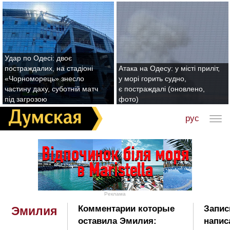
Удар по Одесі: двоє
постраждалих, на стадіоні
Атака на Одесу: у місті приліт,
«Чорноморець» знесло
у морі горить судно,
частину даху, суботній матч
є постраждалі (оновлено,
під загрозою
фото)
рус
Реклама
Комментарии которые
Запис
Эмилия
оставила Эмилия:
напис