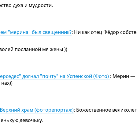
ество духа и мудрости.
улем "мерина" был священник?
: Ни как отец Фёдор собст
 волей посланной мя жены ))
ерседес" догнал "почту" на Успенской (Фото)
: Мерин — 
 нах))
Верхний храм (фоторепортаж)
: Божественное великолеп
аленькую девочьку.