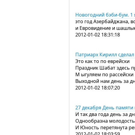
Новогодний бэби-бум. 1 
это год Азербайджана, вс
и Евровидение и шашлые
2012-01-02 18:31:18
Патриарх Кирилл сделал
Это как то по еврейски
Праздник Шабат здесь 
М ыгуляем по рассейски
Выходной нам день за д
2012-01-02 18:07:20
27 декабря День памяти 
И так два года день за д
Однообразна молодость
И Юность перетянута ре
2012-01-02 18:03:59