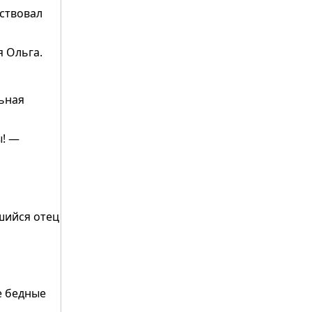
рствовал
 Ольга.
льная
ы! —
шийся отец
не бедные