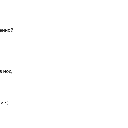
венной
в нос,
ие )