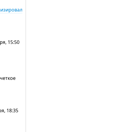
визировал
ря, 15:50
 четкое
ря, 18:35