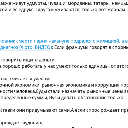
 также живут удмурты, чуваши, мордвины, татары, немцы,
ей и вс едрукг сдругом уживаются, только вот жлобам
новник смерти парня накануне подрался с милицией, а 
диагноз (Фото, ВИДЕО)
: Если французы говорят в спорны
 говорить ищите деньги.
 а хорошо работать у нас умеют только единицы, от этог
 нас считается уделом
очной экономики, рыночная экономика и коррупция по
ности человека.Суды стали назначать рыночные цены з
 определенные суммы, Вузы делать обгазование только
о ставки они придумывают сами.А если спрос рождает пр
орождает чудовищ.