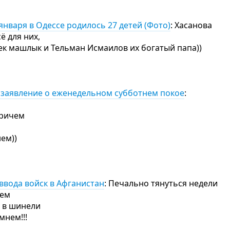
января в Одессе родилось 27 детей (Фото)
: Хасанова
ё для них,
к машлык и Тельман Исмаилов их богатый папа))
 заявление о еженедельном субботнем покое
:
причем
нем))
ввода войск в Афганистан
: Печально тянуться недели
нем
 в шинели
мнем!!!