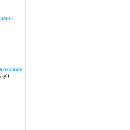
арень
:
д охраной"
ьку))