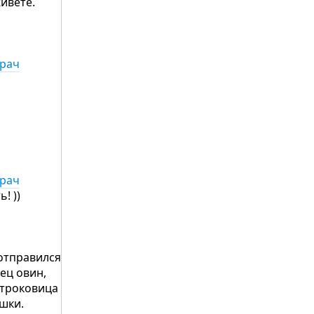
живёте.
врач
врач
! ))
 отправился
ец овин,
отроковица
шки.