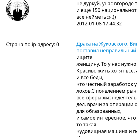
не дуркуй, унас вгороде
и ещё 150 национальнотс
все нейметься.))
2012-01-08 17:44:32
Драка на Жуковского. Ви
Страна по ip-адресу: 0
поставил неправильный 
ищите
женщину. То у нас нужно
Красиво жить хотят все,
и все беды,
что честный заработок у
лохов.С появлением рын
все сферы жизнедеятель
дел, врачи за операции
для обгазованных,
и самое интересное, чт
то такая
чудовищная машина и п