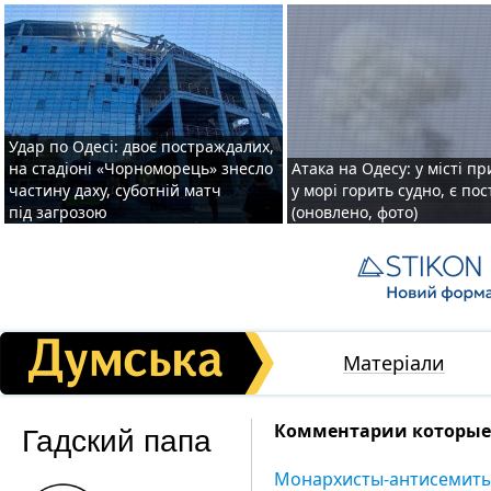
Удар по Одесі: двоє постраждалих,
на стадіоні «Чорноморець» знесло
Атака на Одесу: у місті пр
частину даху, суботній матч
у морі горить судно, є по
під загрозою
(оновлено, фото)
Матеріали
Гадский папа
Комментарии которые 
Монархисты-антисемиты 