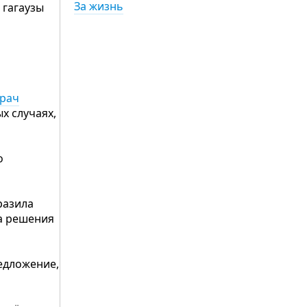
За жизнь
 гагаузы
врач
х случаях,
о
разила
а решения
едложение,