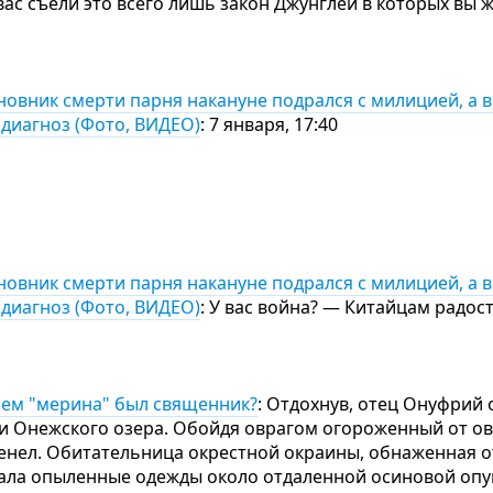
 вас съели это всего лишь закон Джунглей в которых вы 
новник смерти парня накануне подрался с милицией, а 
диагноз (Фото, ВИДЕО)
: 7 января, 17:40
новник смерти парня накануне подрался с милицией, а 
диагноз (Фото, ВИДЕО)
: У вас война? — Китайцам радость
улем "мерина" был священник?
: Отдохнув, отец Онуфрий
и Онежского озера. Обойдя оврагом огороженный от ов
енел. Обитательница окрестной окраины, обнаженная 
ала опыленные одежды около отдаленной осиновой опу