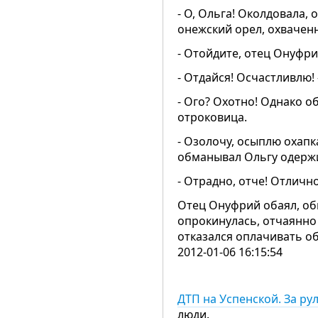
- О, Ольга! Околдовала
онежский орел, охвачен
- Отойдите, отец Онуфр
- Отдайся! Осчастливлю
- Ого? Охотно! Однако о
отроковица.
- Озолочу, осыплю охап
обманывал Ольгу одерж
- Отрадно, отче! Отличн
Отец Онуфрий обаял, об
опрокинулась, отчаянно
отказался оплачивать 
2012-01-06 16:15:54
ДТП на Успенской. За р
люди.