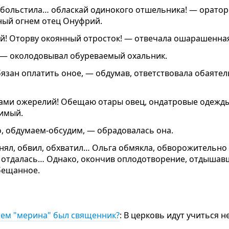
, обольстила… обласкай одинокого отшельника! — орато
ный огнем отец Онуфрий.
ий! Оторву окоянный отросток! — отвечала ошарашенная
! — околодовывал обуреваемый охальник.
бязан оплатить оное, — обдумав, ответствовала обаяте
ками ожерелий! Обещаю отары овец, ондатровые одежд
имый.
о, обдумаем-обсудим, — обрадовалась она.
нял, обвил, обхватил… Ольга обмякла, обворожительно
 отдалась… Однако, окончив оплодотворение, отдышав
обещанное.
улем "мерина" был священник?
: В церковь идут учиться 