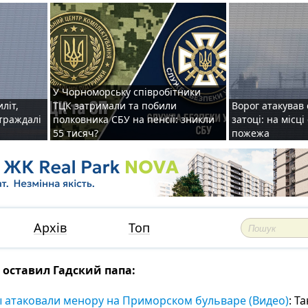
У Чорноморську співробітники
иліт,
ТЦК затримали та побили
Ворог атакував 
страждалі
полковника СБУ на пенсії: зникли
затоці: на місц
55 тисяч?
пожежа
Архів
Топ
оставил Гадский папа:
атаковали менору на Приморском бульваре (Видео)
: Т