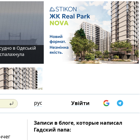
судно в Одеській
і спалахнула
рус
Увійти
Записи в блоге, которые написал
Гадский папа:
анчег