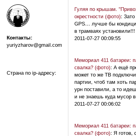
Гуляя по крышам. "Приво
окрестности (фото)
: Зато
GPS… лучше бы кондиц
в трамваях установили!!
Контакты:
2011-07-27 00:09:55
yuriyzharov@gmail.com
Мемориал 411 батареи: п
свалка? (фото)
: А ещё п
Страна по ip-адресу:
может то же ТВ подключи
партии, чтоб там хоть па
урн поставили, а то иде
и не знаешь куда мусор
2011-07-27 00:06:02
Мемориал 411 батареи: п
свалка? (фото)
: Я готов,