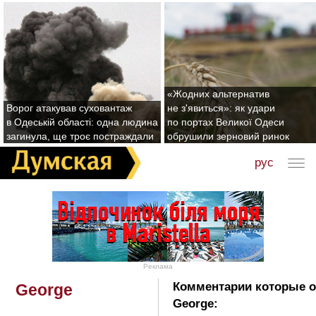
«Жодних альтернатив
Ворог атакував суховантаж
не з'явиться»: як удари
в Одеській області: одна людина
по портах Великої Одеси
загинула, ще троє постраждали
обрушили зерновий ринок
рус
Реклама
Комментарии которые о
George
George: