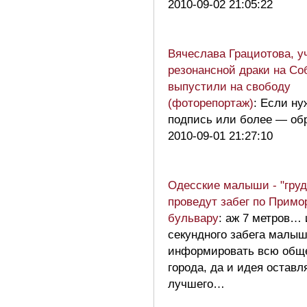
2010-09-02 21:05:22
Вячеслава Грациотова, у
резонансной драки на Со
выпустили на свободу
(фоторепортаж)
: Если ну
подпись или более — об
2010-09-01 21:27:10
Одесские малыши - "груд
проведут забег по Примо
бульвару
: аж 7 метров… 
секундного забега малыш
информировать всю общ
города, да и идея оставл
лучшего…