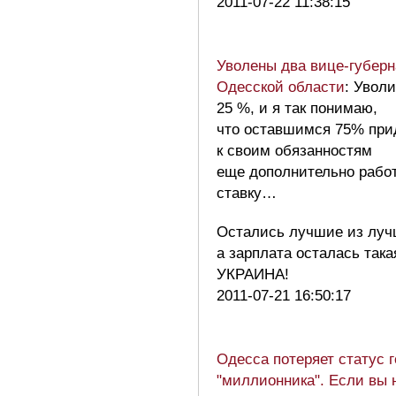
2011-07-22 11:38:15
Уволены два вице-губерн
Одесской области
: Увол
25 %, и я так понимаю,
что оставшимся 75% при
к своим обязанностям
еще дополнительно работ
ставку…
Остались лучшие из луч
а зарплата осталась так
УКРАИНА!
2011-07-21 16:50:17
Одесса потеряет статус г
"миллионника". Если вы 