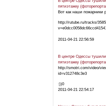
В центре Одессы тушил
пятиэтажку (фоторепорт
Вот как наши пожарники р
http://rutube.ru/tracks/358
v=e0dcc0058dc66ccd4154
2011-04-21 22:56:59
В центре Одессы тушил
пятиэтажку (фоторепорт
http://smotri.com/video/vie
id=v312748c3e3
:))0
2011-04-21 22:54:17