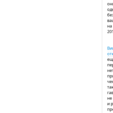
он
од
бе
ва
на
20
Ви
от
ещ
пе
не
пр
че
та
га
не
и 
пр