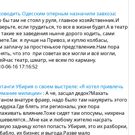
ководить Одесским оперным назначили завхоза
:
о бы там не стоял у руля, главное хозяйственник.И
верьте, если трудиться, то все в жизни будет.А в театр
в такие же заведения нынче дорого ходить, сами
аете.Так я лучше на Привоз, и куплю колбасы,
м заплачу за простенькое предствление.Нам пора
нять, что это при советах все могли и всё могли,
сейчас театр, шматр, не всем по карману.
10-06-16 17:16:52
хтанги Убирия о своем выстреле: «Я хотел привлечь
имание милиции»
: А че, засцал дедок?Махать
ганом внатуре фраер, надо было там нахуярить этого
идурка.Где блять эти регионалы, уже пора
лаживать влияние.Тоже сидят там опосумы, нихрена
 шевелятся…Мне как и любому жителю насрать
какую задницу хотел попасть Убирия, это их разборки,
 бабло, их бизнес и выгода.Разве мало