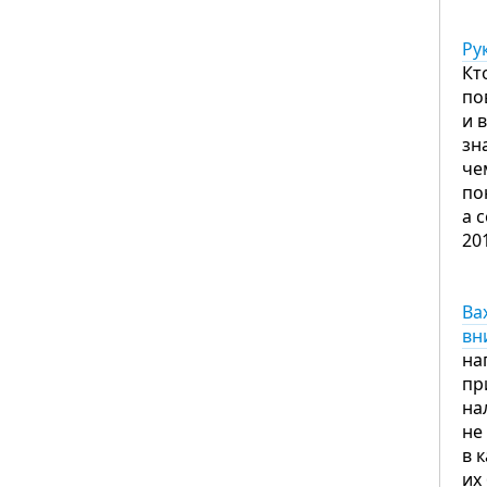
Ру
Кт
по
и 
зн
че
по
а 
20
Ва
вн
на
пр
на
не
в 
их