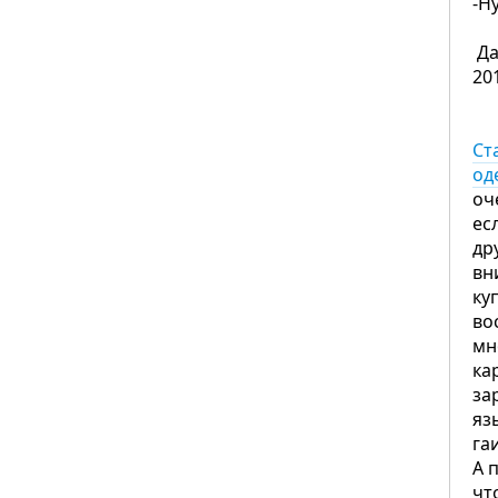
-Н
Ф
Да
20
Ст
од
оч
ес
др
вн
ку
во
мн
ка
за
яз
га
А 
чт