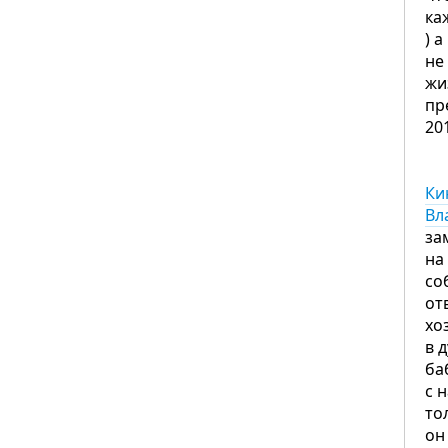
ка
) 
не
жи
пр
20
Ки
Вл
за
на
со
от
хо
в 
ба
с 
то
он