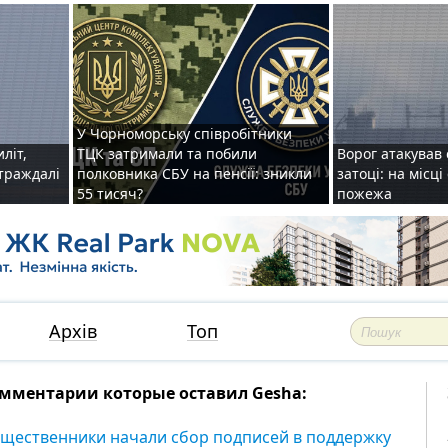
У Чорноморську співробітники
иліт,
ТЦК затримали та побили
Ворог атакував 
страждалі
полковника СБУ на пенсії: зникли
затоці: на місц
55 тисяч?
пожежа
Архів
Топ
мментарии которые оставил Gesha:
щественники начали сбор подписей в поддержку