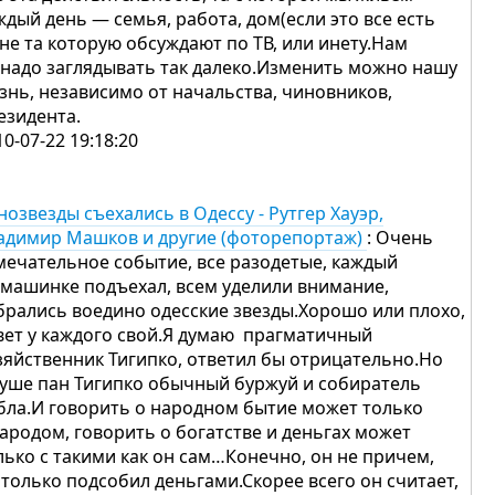
ждый день — семья, работа, дом(если это все есть
а не та которую обсуждают по ТВ, или инету.Нам
 надо заглядывать так далеко.Изменить можно нашу
знь, независимо от начальства, чиновников,
езидента.
10-07-22 19:18:20
нозвезды съехались в Одессу - Рутгер Хауэр,
адимир Машков и другие (фоторепортаж)
: Очень
мечательное событие, все разодетые, каждый
 машинке подъехал, всем уделили внимание,
брались воедино одесские звезды.Хорошо или плохо,
вет у каждого свой.Я думаю прагматичный
зяйственник Тигипко, ответил бы отрицательно.Но
душе пан Тигипко обычный буржуй и собиратель
бла.И говорить о народном бытие может только
народом, говорить о богатстве и деньгах может
лько с такими как он сам…Конечно, он не причем,
 только подсобил деньгами.Скорее всего он считает,