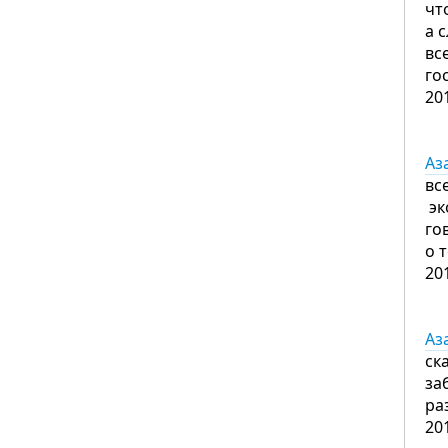
чт
а 
вс
го
20
Аз
вс
эк
го
о 
20
Аз
ск
за
ра
20