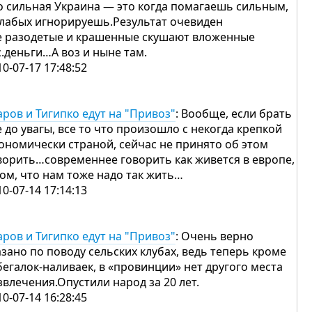
о сильная Украина — это когда помагаешь сильным,
слабых игнорируешь.Результат очевиден
е разодетые и крашенные скушают вложенные
с.деньги…А воз и ныне там.
10-07-17 17:48:52
аров и Тигипко едут на "Привоз"
: Вообще, если брать
е до увагы, все то что произошло с некогда крепкой
ономически страной, сейчас не принято об этом
ворить…современнее говорить как живется в европе,
том, что нам тоже надо так жить…
10-07-14 17:14:13
аров и Тигипко едут на "Привоз"
: Очень верно
азано по поводу сельских клубах, ведь теперь кроме
бегалок-наливаек, в «провинции» нет другого места
звлечения.Опустили народ за 20 лет.
10-07-14 16:28:45