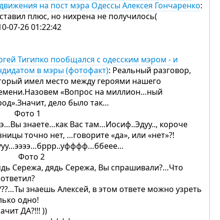
движения на пост мэра Одессы Алексея Гончаренко
:
ставил плюс, но нихрена не получилось(
10-07-26 01:22:42
ргей Тигипко пообщался с одесским мэром - и
ндидатом в мэры (фотофакт)
: Реальный разговор,
торый имел место между героями нашего
емени.Назовем «Вопрос на миллион…ный
род».Значит, дело было так…
ото 1
ээ…Вы знаете…как Вас там…Иосиф..Эдуу.., короче
зницы точно нет, …говорите «да», или «нет»?!
ууу…ээээ…бррр..уфффф…ббеее…
ото 2
ядь Сережа, дядь Сережа, Вы спрашивали?…Что
 ответил?
???…Ты знаешь Алексей, в этом ответе можно узреть
лько одно!
ачит ДА?!!! ))