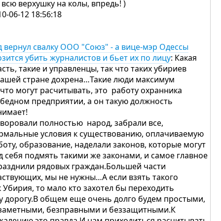
 всю верхушку на колы, впредь! )
10-06-12 18:56:18
д вернул свалку ООО "Союз" - а вице-мэр Одессы
озится убить журналистов и бьет их по лицу
: Какая
асть, такие и управленцы, так что таких убириев
нашей стране дохрена…Такие люди максимум
 что могут расчитывать, это работу охранника
 бедном предприятии, а он такую должность
нимает!
воровали полностью народ, забрали все,
рмальные условия к существованию, оплачиваемую
боту, образование, наделали законов, которые могут
д себя подмять такими же законами, и самое главное
разднили рядовых граждан.Большей части
аствующих, мы не нужны…А если взять такого
к Убирия, то мало кто захотел бы переходить
у дорогу.В общем еще очень долго будем простыми,
заметными, безправными и беззащитными.К
жалению это правда.И нам приходиться расчитывать