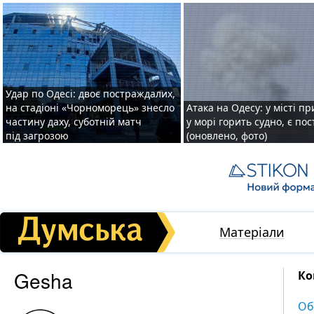
Удар по Одесі: двоє постраждалих,
на стадіоні «Чорноморець» знесло
Атака на Одесу: у місті пр
частину даху, суботній матч
у морі горить судно, є по
під загрозою
(оновлено, фото)
Матеріали
Gesha
Ко
Об