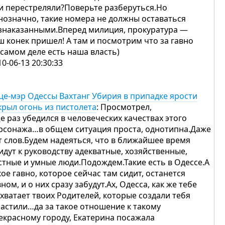
и перестреляли?Поверьте разберуться.Но
нозначно, такие номера не должны оставаться
знаказанными.Вперед милиция, прокуратура —
ш конек пришел! А там и посмотрим что за гавно
 самом деле есть наша власть)
10-06-13 20:30:33
це-мэр Одессы Вахтанг Убирия в припадке ярости
крыл огонь из пистолета
: Просмотрел,
е раз убедился в человеческих качествах этого
рсонажа…в общем ситуация проста, однотипна.Даже
т слов.Будем надеяться, что в ближайшее время
идут к руководству адекватные, хозяйственные,
стные и умные люди.Подождем.Такие есть в Одессе.А
кое гавно, которое сейчас там сидит, останется
вном, и о них сразу забудут.Ах, Одесса, как же тебе
 хватает твоих Родителей, которые создали тебя
растили…да за такое отношение к такому
екрасному городу, Екатерина посажала