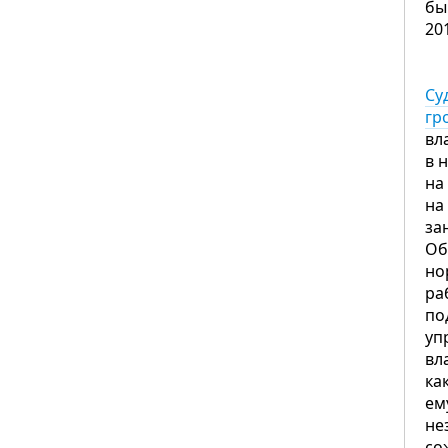
бы
20
Су
гр
вл
в 
на
на
за
Об
но
ра
по
уп
вл
ка
ем
не
со