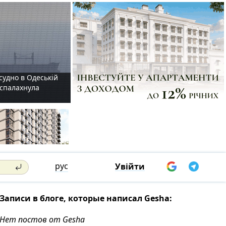
судно в Одеській
і спалахнула
рус
Увійти
Записи в блоге, которые написал Gesha:
Нет постов от Gesha