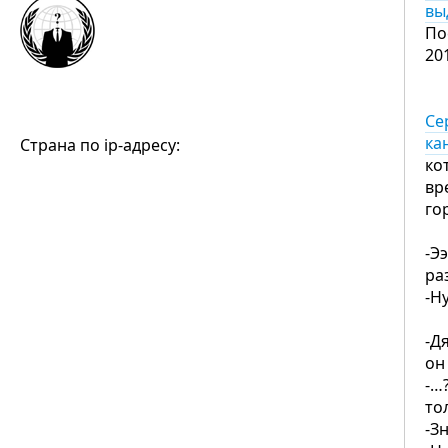
вы
По
20
Се
ка
Страна по ip-адресу:
ко
вр
го
Ф
-Э
ра
-Н
Ф
-Д
он
-…
то
-Зн