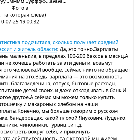
ууу…мммм…уфффф…эээээ…
ото з
, та которая слева)
10-07-25 19:00:32
атистика подсчитала, сколько получает средний
ессит и житель области
: Да, это точно.Зарплаты
ень маленькие, в пределах 100-200 баксов в месяц.А
ли не хочешь работать за эти деньги, возьмут
угого человека.И вообще, сейчас никто не обращает
имания на это.Ведь зарплата — это возможность
пить блага:медецина, отпуск, бытовые расходы,
спитание детей своих, и даже откладывать в банк.И
огое другое.А сейчас мы можем только купить
ртошечку и макароны с хлебом на наши
рплаты.Конечно, мы больше говорим о русском
ыке, бандеровцах, какой плохой Янукович, Луценко,
ишники, чиновники, Гурвиц…и т.д.
посмотреть вокруг себя, и прикинуть
о эта действительность, та с которой мы живем