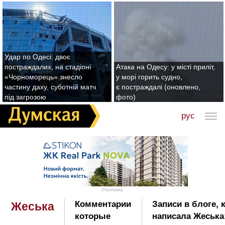
Удар по Одесі: двоє
постраждалих, на стадіоні
Атака на Одесу: у місті приліт,
«Чорноморець» знесло
у морі горить судно,
частину даху, суботній матч
є постраждалі (оновлено,
під загрозою
фото)
рус
Реклама
Комментарии
Записи в блоге, 
Жеська
которые
написала Жеська