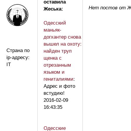
оставила
Нет постов от Ж
Жеська:
Одесский
маньяк-
догхантер снова
вышел на охоту:
Страна по
найден труп
ip-адресу:
щенка с
IT
отрезанным
языком и
гениталиями
:
Адрес и фото
встудию!
2016-02-09
16:43:35
Одесские