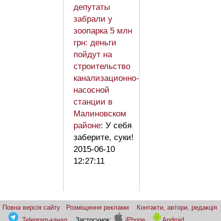
депутаты
забрали у
зоопарка 5 млн
грн: деньги
пойдут на
строительство
канализационно-
насосной
станции в
Малиновском
районе
: У себя
заберите, суки!
2015-06-10
12:27:11
Повна версія сайту
Розміщення реклами
Контакти, автори, редакція
Telegram-канал
Застосунок:
iPhone
Android