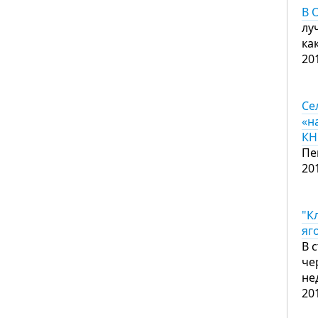
В 
лу
ка
20
Се
«н
КН
Пе
20
"К
яг
В 
че
не
20