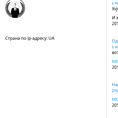
с 
Xv
И 
20
Страна по ip-адресу: UA
Од
с 
во
ht
20
На
(п
ht
20