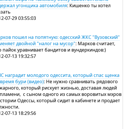
держал угонщика автомобиля
: Кишенко ты хотел
азать
12-07-29 03:55:03
рков пошел на попятную: одесский ЖКС "Вузовский"
меняет двойной "налог на мусор"
: Марков считает,
о пайок уравнивает бандитов и вундеркиндов:)
12-07-13 19:32:57
С наградит молодого одессита, который спас щенка
 время бури (видео)
: Не нужно сравнивать рядового
жарного, который рискует жизнью, доставая людей
 пламени, с сыном одного из самых воровитых мэров
истории Одессы, который сидит в кабинете и продает
лжности.
12-07-13 18:29:56