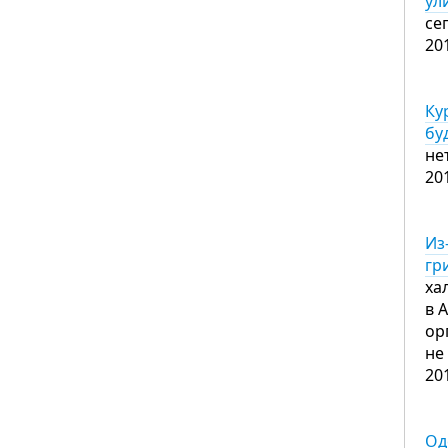
ул
се
20
Ку
бу
не
20
Из
гр
ха
в 
ор
не
20
Од