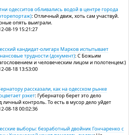
тни одесситов обливались водой в центре города
оторепортаж)
: Отличный движ, хоть сам участвуй.
рные опять выиграли.
12-08-19 15:21:27
есский кандидат-олигарх Марков испытывает
нансовые трудности (документ)
: С Божьим
агословением и человеческим лицом и полотенцем:)
12-08-18 13:53:00
бернатору рассказали, как на одесском рынке
оцветает рэкет
: Губернатор берет это дело
д личный контроль. То есть в мусор дело уйдет
12-08-18 00:02:36
есские выборы: безработный двойник Гончаренко с