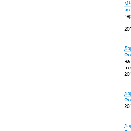
МЧ
во
ге
20
Да
Фо
на
в 
20
Да
Фо
20
Да