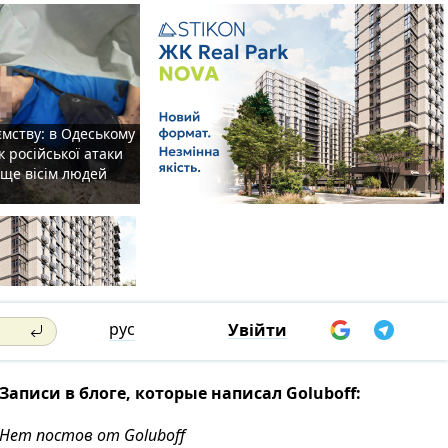
мству: в Одеському
к російської атаки
 ще вісім людей
рус
Увійти
Записи в блоге, которые написал Goluboff:
Нет постов от Goluboff