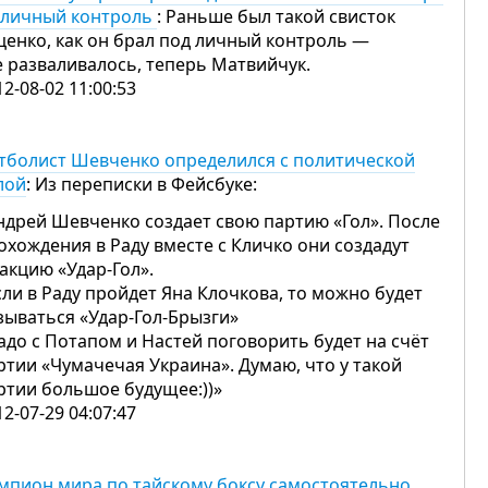
 личный контроль
: Раньше был такой свисток
ценко, как он брал под личный контроль —
е разваливалось, теперь Матвийчук.
12-08-02 11:00:53
тболист Шевченко определился с политической
лой
: Из переписки в Фейсбуке:
ндрей Шевченко создает свою партию «Гол». После
охождения в Раду вместе с Кличко они создадут
акцию «Удар-Гол».
сли в Раду пройдет Яна Клочкова, то можно будет
зываться «Удар-Гол-Брызги»
адо с Потапом и Настей поговорить будет на счёт
ртии «Чумачечая Украина». Думаю, что у такой
ртии большое будущее:))»
12-07-29 04:07:47
мпион мира по тайскому боксу самостоятельно