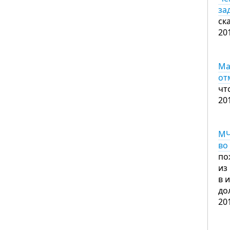
за
ск
20
Ма
от
чт
20
МЧ
во
по
из
в 
до
20