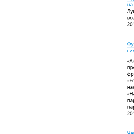
на
Лу
вс
20
Фу
си
«А
пр
фр
«Е
на
«Н
па
па
20
Че