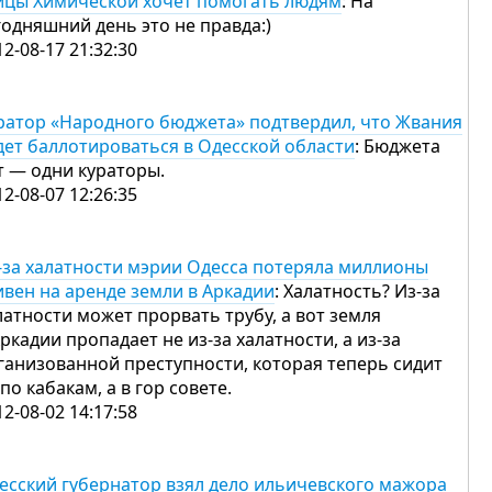
ицы Химической хочет помогать людям
: На
годняшний день это не правда:)
12-08-17 21:32:30
ратор «Народного бюджета» подтвердил, что Жвания
дет баллотироваться в Одесской области
: Бюджета
т — одни кураторы.
12-08-07 12:26:35
-за халатности мэрии Одесса потеряла миллионы
ивен на аренде земли в Аркадии
: Халатность? Из-за
латности может прорвать трубу, а вот земля
Аркадии пропадает не из-за халатности, а из-за
ганизованной преступности, которая теперь сидит
 по кабакам, а в гор совете.
12-08-02 14:17:58
есский губернатор взял дело ильичевского мажора