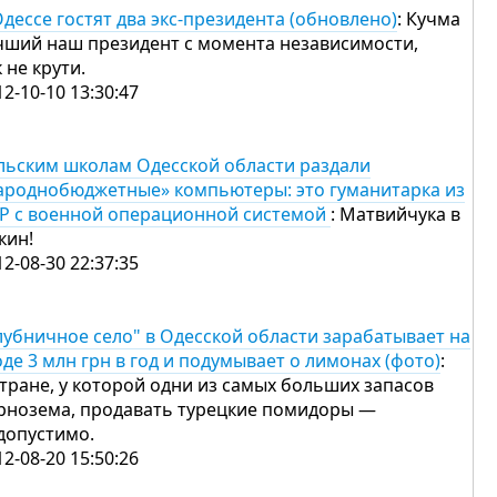
Одессе гостят два экс-президента (обновлено)
: Кучма
чший наш президент с момента независимости,
к не крути.
12-10-10 13:30:47
льским школам Одесской области раздали
ароднобюджетные» компьютеры: это гуманитарка из
Р с военной операционной системой
: Матвийчука в
кин!
12-08-30 22:37:35
лубничное село" в Одесской области зарабатывает на
оде 3 млн грн в год и подумывает о лимонах (фото)
:
стране, у которой одни из самых больших запасов
рнозема, продавать турецкие помидоры —
допустимо.
12-08-20 15:50:26