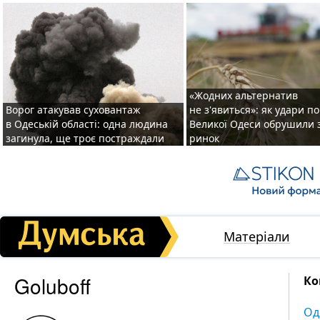
«Жодних альтернатив
Ворог атакував суховантаж
не з'явиться»: як удари п
в Одеській області: одна людина
Великої Одеси обрушили 
загинула, ще троє постраждали
ринок
Матеріали
Goluboff
Ко
Од