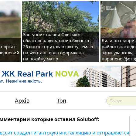
Заступник голови Одеської
обласної ради захопив близько
Били по підприє
о портах
25 соток і приховав елітну землю
районі внаслідо
зерновий
на Фонтані: вона оформлена
загинула жінка,
на покійну матір
поранено (фото)
Архів
Топ
мментарии которые оставил Goluboff:
ессит создал гигантскую инсталляцию и отправляется