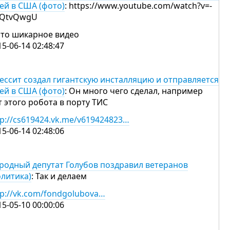
ней в США (фото)
: https://www.youtube.com/watch?v=-
jQtvQwgU
это шикарное видео
15-06-14 02:48:47
ессит создал гигантскую инсталляцию и отправляется
ней в США (фото)
: Он много чего сделал, например
т этого робота в порту ТИС
tp://cs619424.vk.me/v619424823…
15-06-14 02:48:06
родный депутат Голубов поздравил ветеранов
олитика)
: Так и делаем
tp://vk.com/fondgolubova…
15-05-10 00:00:06