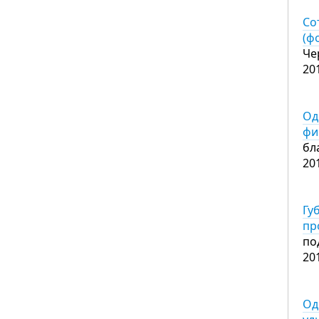
Со
(ф
Че
20
Од
фи
бл
20
Гу
пр
по
20
Од