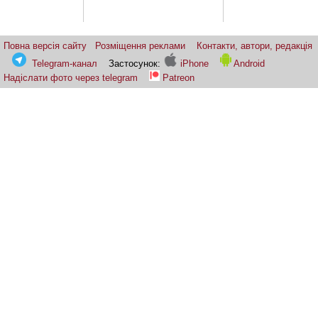
Повна версія сайту
Розміщення реклами
Контакти, автори, редакція
Telegram-канал
Застосунок:
iPhone
Android
Надіслати фото через telegram
Patreon