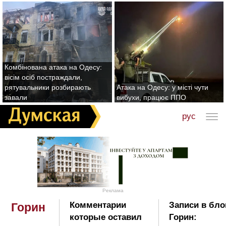
Комбінована атака на Одесу:
вісім осіб постраждали,
рятувальники розбирають
Атака на Одесу: у місті чути
завали
вибухи, працює ППО
рус
Реклама
Комментарии
Записи в бло
Горин
которые оставил
Горин: