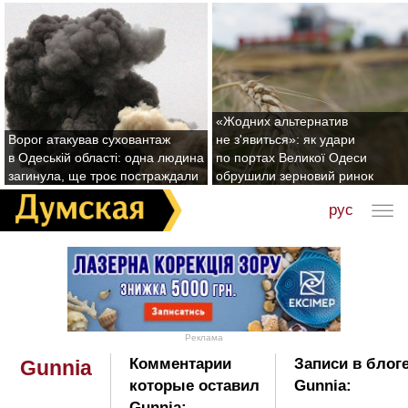
«Жодних альтернатив
Ворог атакував суховантаж
не з'явиться»: як удари
в Одеській області: одна людина
по портах Великої Одеси
загинула, ще троє постраждали
обрушили зерновий ринок
рус
Реклама
Комментарии
Записи в блог
Gunnia
которые оставил
Gunnia:
Gunnia: