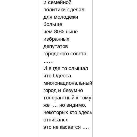
и семейной
политики сделал
для молодежи
больше
чем 80% ныне
избранных
депутатов
городского совета
……
И я где то слышал
что Одесса
многонациональный
город и безумно
толерантный к тому
же …. но видимо,
некоторых кто здесь
отписался
это не касается ….