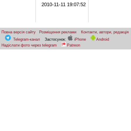
2010-11-11 19:07:52
Повна версія сайту
Розміщення реклами
Контакти, автори, редакція
Telegram-канал
Застосунок:
iPhone
Android
Надіслати фото через telegram
Patreon