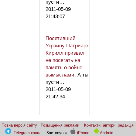
пусти…
2011-05-09
21:43:07
Посетивший
Украину Патриарх
Кирилл призвал
не посягать на
память о войне
вымыслами
: А ты
пусти…
2011-05-09
21:42:34
Повна версія сайту
Розміщення реклами
Контакти, автори, редакція
Telegram-канал
Застосунок:
iPhone
Android