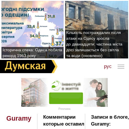
Кількість постраждалих після
атаки на Одесу зросла
до дванадцяти: частина міста
Історична спека: Одеса побила
досі залишається без світла
рекорд 1963 року
та води (оновлено)
рус
Реклама
Комментарии
Записи в блоге
Guramy
которые оставил
Guramy: