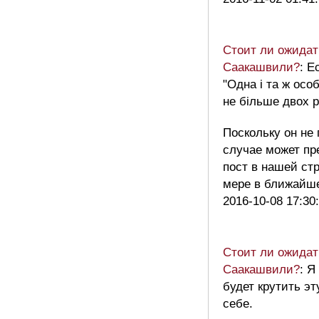
Стоит ли ожидат
Саакашвили?
: Е
"Одна і та ж ос
не більше двох р
Поскольку он не 
случае может пр
пост в нашей стр
мере в ближайш
2016-10-08 17:30
Стоит ли ожидат
Саакашвили?
: Я
будет крутить эт
себе.