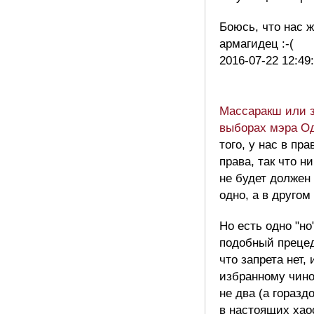
Боюсь, что нас 
армагидец :-(
2016-07-22 12:49
Массаракш или з
выборах мэра О
того, у нас в пр
права, так что 
не будет должен
одно, а в друго
Но есть одно "но
подобный прецед
что запрета нет,
избранному чино
не два (а горазд
в настоящих хаос