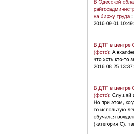
В Одесской обла
райгосадминистр
на биржу труда
:
2016-09-01 10:49
В ДТП в центре 
(фото)
: Alexande
что хоть кто-то
2016-08-25 13:37
В ДТП в центре 
(фото)
: Слушай 
Но при этом, ког
то использую ле
обучался вожден
(категория С), т