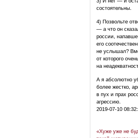
3) И нет — и ос
состоятельны.
4) Позвольте от
— а что он сказ
россии, напавше
его соотечествен
не услышал? Вме
от которого очен
на неадекватнос
А я абсолютно у
более жестко, а
в пух и прах рос
агрессию.
2019-07-10 08:32
«Хуже уже не бу