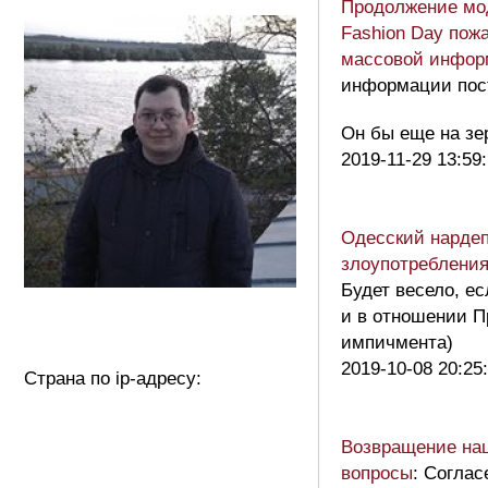
Продолжение мод
Fashion Day пож
массовой инфор
информации пост
Он бы еще на з
2019-11-29 13:59
Одесский нардеп
злоупотребления
Будет весело, е
и в отношении П
импичмента)
2019-10-08 20:25
Страна по ip-адресу:
Возвращение наш
вопросы
: Соглас