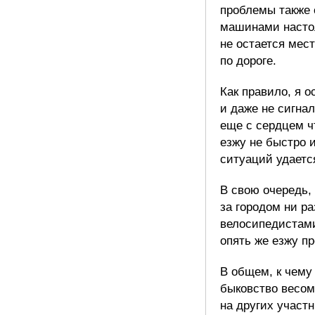
проблемы также 
машинами настол
не остается мес
по дороге.
Как правило, я 
и даже не сигна
еще с сердцем чт
езжу не быстро 
ситуаций удаетс
В свою очередь,
за городом ни р
велосипедистами
опять же езжу п
В общем, к чему
быковство весом
на других участ