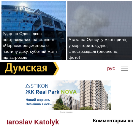
Удар по Одесі: двоє
постраждалих, на стадіоні
Атака на Одесу: у місті приліт,
«Чорноморець» знесло
у морі горить судно,
частину даху, суботній матч
є постраждалі (оновлено,
під загрозою
фото)
рус
Реклама
Комментарии кот
Iaroslav Katolyk