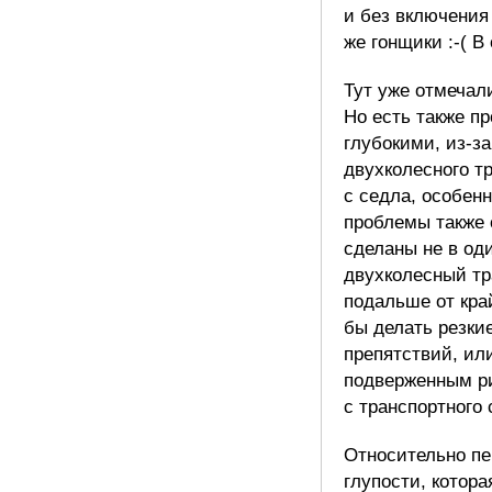
и без включения 
же гонщики :-( 
Тут уже отмечал
Но есть также п
глубокими, из-з
двухколесного т
с седла, особенн
проблемы также 
сделаны не в оди
двухколесный тр
подальше от кра
бы делать резки
препятствий, ил
подверженным ри
с транспортного 
Относительно пе
глупости, котора