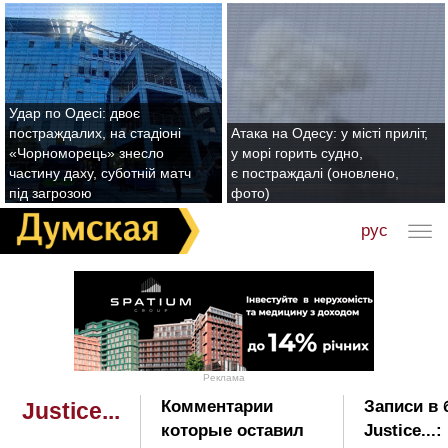
Удар по Одесі: двоє
постраждалих, на стадіоні
Атака на Одесу: у місті приліт,
«Чорноморець» знесло
у морі горить судно,
частину даху, суботній матч
є постраждалі (оновлено,
під загрозою
фото)
рус
Реклама
Комментарии
Записи в 
Justice...
которые оставил
Justice...: