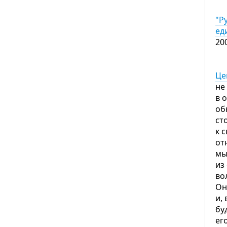
"Р
ед
20
Це
не
в 
об
ст
к 
от
мы
из
во
Он
и,
бу
ег