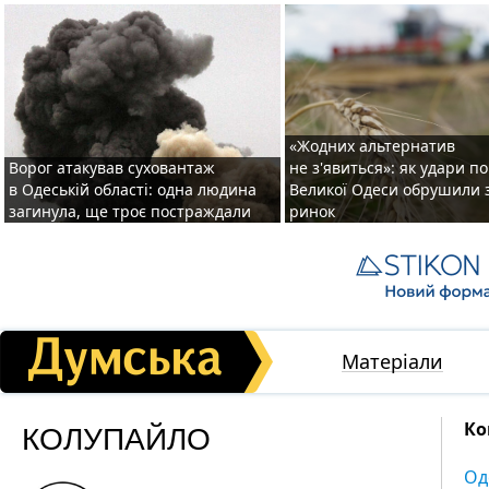
«Жодних альтернатив
Ворог атакував суховантаж
не з'явиться»: як удари п
в Одеській області: одна людина
Великої Одеси обрушили 
загинула, ще троє постраждали
ринок
Матеріали
КОЛУПАЙЛО
Ко
Од