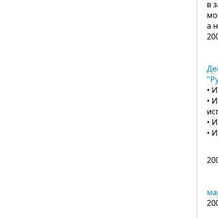
в 
мо
а 
20
Де
"Р
• 
• 
ис
• 
• 
20
ма
20