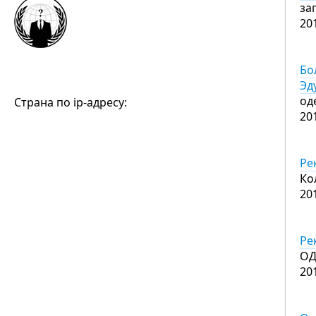
за
20
Бо
Эд
од
Страна по ip-адресу:
20
Ре
Ко
20
Ре
ОД
20