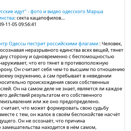
усские идут" - фото и видео одесского Марша
инства
: секта кацапофилов…
09-11-05 09:56:41
нтр Одессы пестрит российскими флагами
: Человек,
 осознавая неразрывного единства всех вещей, тянет
одну сторону и одновременно с беспомощностью
наруживает, что его тянет в противоположную
орону. Он считает себя чем-то высшим по отношению
своему окружению, а сам пребывает в неведении
носительно происхождения своих собственных
слей. Он на самом деле не знает, является ли каждое
 его действий результатом его собственного
леизъявления или же оно предопределено.
 считает, что может формировать свою судьбу
 вместе с тем, он жалок в своём беспокойстве насчёт
дущего. Он не осознаёт, что причина
о замешательства находится в нём самом,