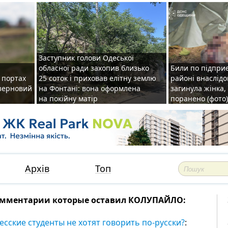
Заступник голови Одеської
обласної ради захопив близько
Били по підприє
о портах
25 соток і приховав елітну землю
районі внаслідо
зерновий
на Фонтані: вона оформлена
загинула жінка,
на покійну матір
поранено (фото)
Архів
Топ
мментарии которые оставил КОЛУПАЙЛО:
есские студенты не хотят говорить по-русски?
: