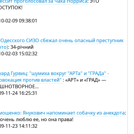
ессит проголосовал за Чака Норриса
: ЭТО
ОСТУПОК!
10-02-09 09:38:01
 Одесского СИЗО сбежал очень опасный преступник
ото)
: 34-річний
10-02-03 15:02:32
уард Гурвиц: "шумиха вокруг "АРТа" и "ГРАДа" -
овокация против властей"
: «АРТ» и «ГРАД» —
ОШНОТВОРНОЕ…
09-11-24 16:25:31
мошенко: Янукович напоминает собачку из анекдота
:
 очень люблю ее, но она права!
09-11-23 14:11:32