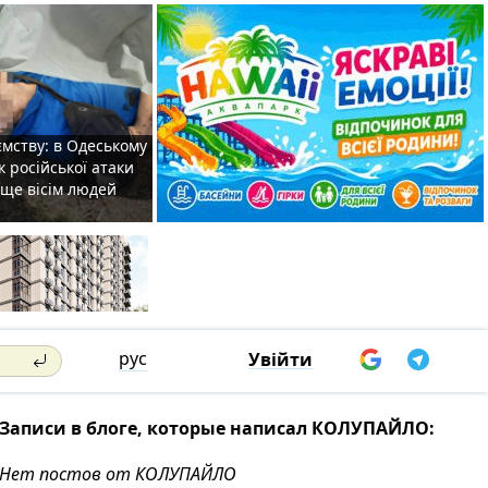
мству: в Одеському
к російської атаки
 ще вісім людей
рус
Увійти
Записи в блоге, которые написал КОЛУПАЙЛО:
Нет постов от КОЛУПАЙЛО