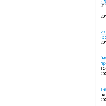
Од
-П
20
Из
(ф
20
Эд
пр
Т
20
Ти
не
20