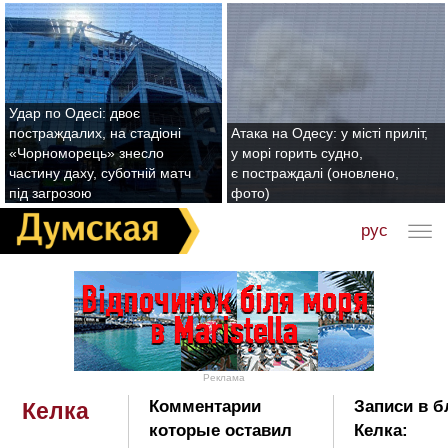
Удар по Одесі: двоє
постраждалих, на стадіоні
Атака на Одесу: у місті приліт,
«Чорноморець» знесло
у морі горить судно,
частину даху, суботній матч
є постраждалі (оновлено,
під загрозою
фото)
рус
Реклама
Комментарии
Записи в б
Келка
которые оставил
Келка: