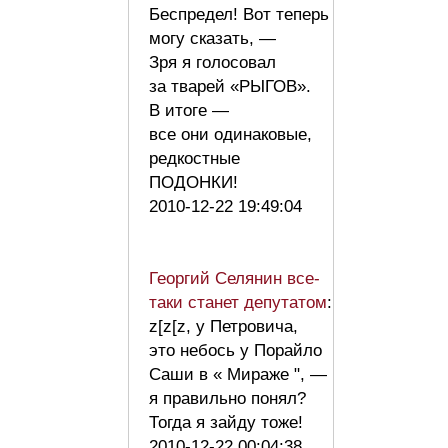
Беспредел! Вот теперь
могу сказать, —
Зря я голосовал
за тварей «РЫГОВ».
В итоге —
все они одинаковые,
редкостные
ПОДОНКИ!
2010-12-22 19:49:04
Георгий Селянин все-
таки станет депутатом
:
z[z[z, у Петровича,
это небось у Порайло
Саши в « Мираже ", —
я правильно понял?
Тогда я зайду тоже!
2010-12-22 00:04:38