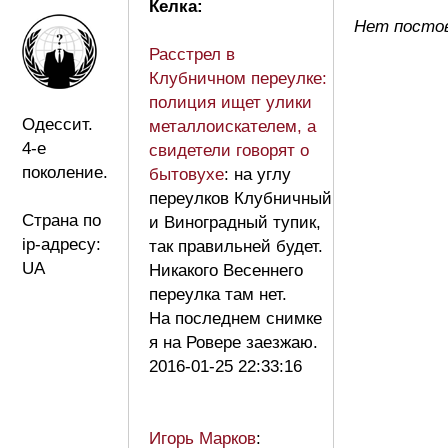
Келка:
Нет постов
Расстрел в
Клубничном переулке:
полиция ищет улики
Одессит.
металлоискателем, а
4-е
свидетели говорят о
поколение.
бытовухе
: на углу
переулков Клубничный
Страна по
и Виноградный тупик,
ip-адресу:
так правильней будет.
UA
Никакого Весеннего
переулка там нет.
На последнем снимке
я на Ровере заезжаю.
2016-01-25 22:33:16
Игорь Марков
: