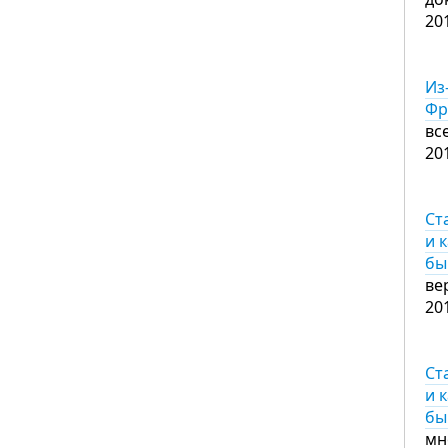
20
Из
Фр
вс
20
Ст
и 
бы
ве
20
Ст
и 
бы
мн