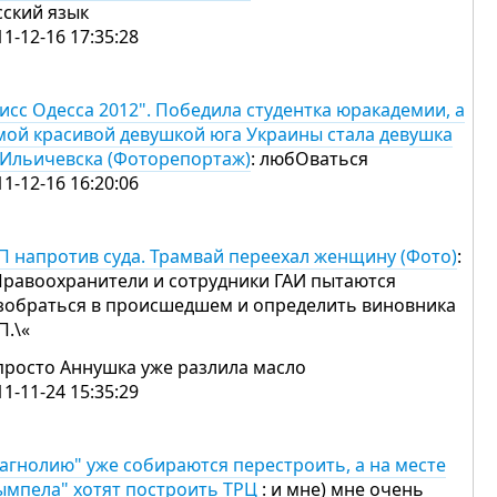
сский язык
11-12-16 17:35:28
исс Одесса 2012". Победила студентка юракадемии, а
мой красивой девушкой юга Украины стала девушка
 Ильичевска (Фоторепортаж)
: любОваться
11-12-16 16:20:06
П напротив суда. Трамвай переехал женщину (Фото)
:
Правоохранители и сотрудники ГАИ пытаются
зобраться в происшедшем и определить виновника
П.\«
просто Аннушка уже разлила масло
11-11-24 15:35:29
агнолию" уже собираются перестроить, а на месте
ымпела" хотят построить ТРЦ
: и мне) мне очень