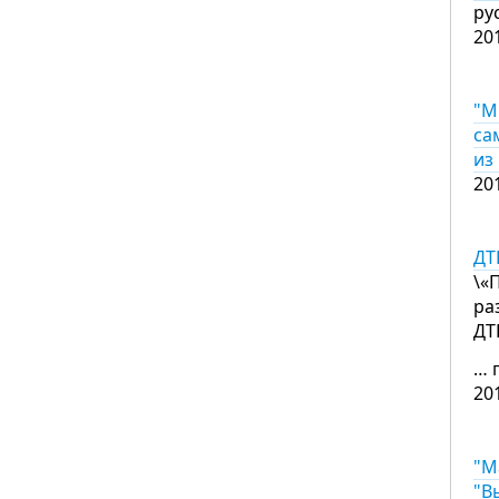
ру
20
"М
са
из
20
ДТ
\«
ра
ДТ
… 
20
"М
"В