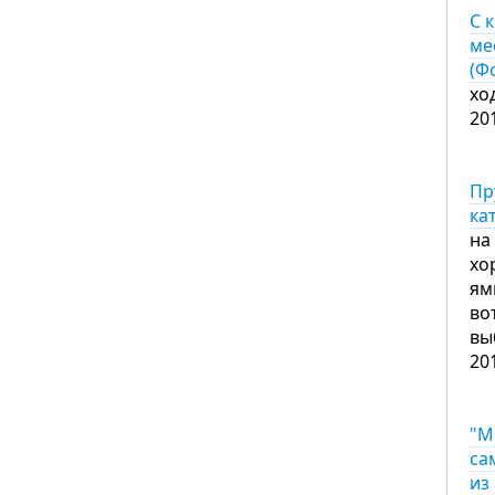
С 
ме
(Ф
хо
20
Пр
ка
на
хо
ям
во
вы
20
"М
са
из