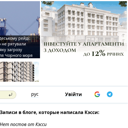
деському рейді:
o не рятували
 яку загрозу
для Чорного моря
рус
Увійти
Записи в блоге, которые написала Кэсси:
Нет постов от Кэсси