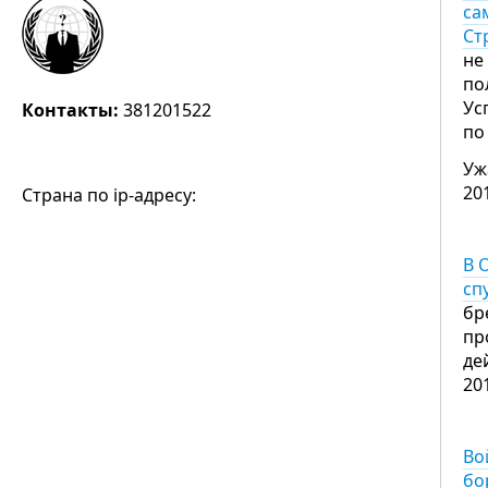
са
Ст
не
по
Ус
Контакты:
381201522
по
Уж
20
Страна по ip-адресу:
В 
сп
бр
пр
де
20
Во
бо