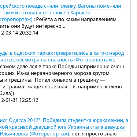
корейского поезда сняли пленку. Вагоны поменяли
стами и готовят к отправке в Харьков
оторепортаж)
: Ребята а по каким направлениям
дить они будут интересно…
12-03-14 20:32:14
уды в одесских парках превратились в каток: народ
тается, несмотря на опасность (Фоторепортаж)
:
 самом деле лед в парке Победы например не очень
роших. Из-за неравномерного мороза кругом
ы и трещины.. Попал коньком в трещину —
т и травма.. чаще серьезная… Я, например, колено
била))
12-01-31 12:25:12
исс Одесса 2012". Победила студентка юракадемии, а
мой красивой девушкой юга Украины стала девушка
 Ильичевска (Фоторепортаж)
: нет, я просто знаю