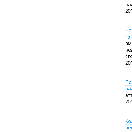
на
20
На
гр
вм
не
ст
20
По
па
ат
20
Ко
ре