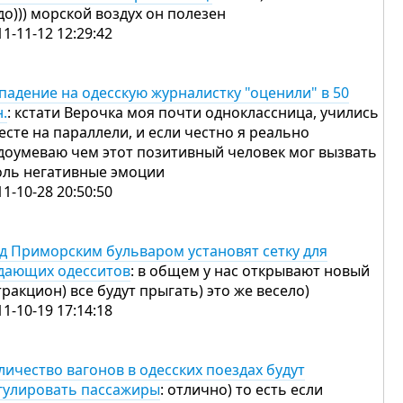
до))) морской воздух он полезен
11-11-12 12:29:42
падение на одесскую журналистку "оценили" в 50
н.
: кстати Верочка моя почти одноклассница, учились
есте на параллели, и если честно я реально
доумеваю чем этот позитивный человек мог вызвать
оль негативные эмоции
11-10-28 20:50:50
д Приморским бульваром установят сетку для
дающих одесситов
: в общем у нас открывают новый
тракцион) все будут прыгать) это же весело)
11-10-19 17:14:18
личество вагонов в одесских поездах будут
гулировать пассажиры
: отлично) то есть если