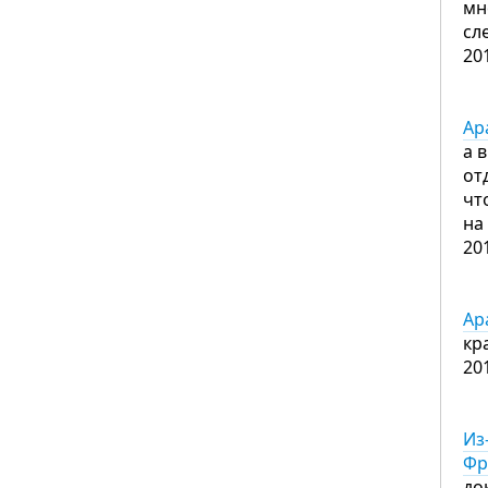
мн
сл
20
Ар
а 
от
чт
на
20
Ар
кр
20
Из
Фр
до