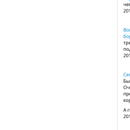
че
20
Во
бо
тр
по
20
Се
Бы
Оч
пр
ко
А 
20