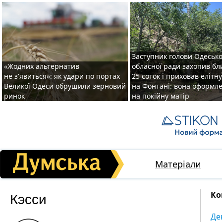
Заступник голови Одесько
«Жодних альтернатив
обласної ради захопив бл
не з'явиться»: як удари по портах
25 соток і приховав елітн
Великої Одеси обрушили зерновий
на Фонтані: вона оформл
ринок
на покійну матір
Матеріали
Кэсси
Ко
Де