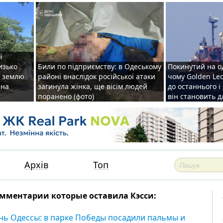
ї
изько
Били по підприємству: в Одеському
Покинутий на о
у землю
районі внаслідок російської атаки
чому Golden Le
ена
загинула жінка, ще вісім людей
до останнього і
поранено (фото)
він становить 
Архів
Топ
мментарии которые оставила Кэсси:
нь Одессы: в парке Победы посадили пальмы и