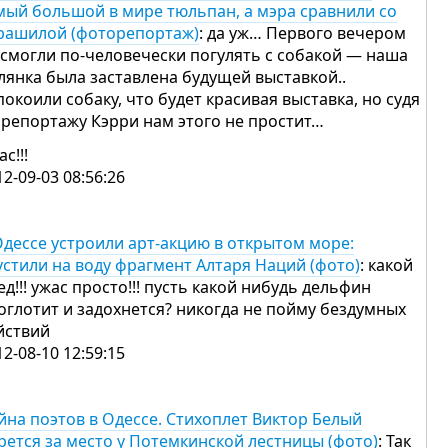
мый большой в мире тюльпан, а мэра сравнили со
рашилой (фоторепортаж)
: да уж… Первого вечером
 смогли по-человечески погулять с собакой — наша
лянка была заставлена будущей выставкой..
покоили собаку, что будет красивая выставка, но судя
 репортажу Кэрри нам этого не простит…
ас!!!
12-09-03 08:56:26
Одессе устроили арт-акцию в открытом море:
устили на воду фрагмент Алтаря Наций (фото)
: какой
ед!!! ужас просто!!! пусть какой нибудь дельфин
оглотит и задохнется? никогда не пойму бездумных
йствий
12-08-10 12:59:15
йна поэтов в Одессе. Стихоплет Виктор Белый
рется за место у Потемкинской лестницы (фото)
: Так