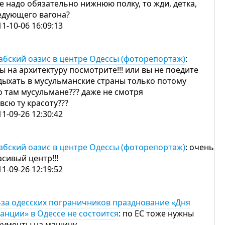
е надо обязательно нижнюю полку, то жди, детка,
едующего вагона?
11-10-06 16:09:13
абский оазис в центре Одессы (фоторепортаж)
:
вы на архитектуру посмотрите!!! или вы не поедите
дыхать в мусульманские страны только потому
о там мусульмане??? даже не смотря
 всю ту красоту???
11-09-26 12:30:42
абский оазис в центре Одессы (фоторепортаж)
: очень
асивый центр!!!
11-09-26 12:19:52
-за одесских пограничников празднование «Дня
анции» в Одессе не состоится
: по ЕС тоже нужны
кументы на машину