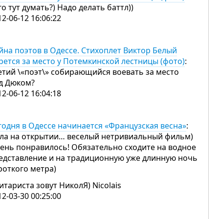
го тут думать?) Надо делать баттл))
12-06-12 16:06:22
йна поэтов в Одессе. Стихоплет Виктор Белый
рется за место у Потемкинской лестницы (фото)
:
етий \«поэт\» собирающийся воевать за место
д Дюком?
12-06-12 16:04:18
годня в Одессе начинается «Французская весна»
:
ла на открытии… веселый нетривиальный фильм)
ень понравилось! Обязательно сходите на водное
едставление и на традиционную уже длинную ночь
роткого метра)
гитариста зовут НиколЯ) Nicolais
12-03-30 00:25:00