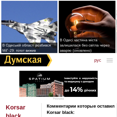
В Одесі частина міста
В Одеській області розбився
залишилася без світла через
МіГ-29: пілот вижив
аварію (оновлено)
рус
Реклама
Комментарии которые оставил
Korsar
Korsar black:
black